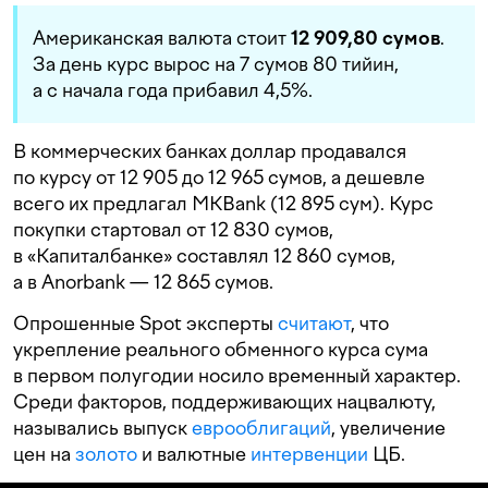
Американская валюта стоит
12 909,80 сумов
.
За день курс вырос на 7 сумов 80 тийин,
а с начала года прибавил 4,5%.
В коммерческих банках доллар продавался
по курсу от 12 905 до 12 965 сумов, а дешевле
всего их предлагал MKBank (12 895 сум). Курс
покупки стартовал от 12 830 сумов,
в «Капиталбанке» составлял 12 860 сумов,
а в Anorbank — 12 865 сумов.
Опрошенные Spot эксперты
считают
, что
укрепление реального обменного курса сума
в первом полугодии носило временный характер.
Среди факторов, поддерживающих нацвалюту,
назывались выпуск
еврооблигаций
, увеличение
цен на
золото
и валютные
интервенции
ЦБ.