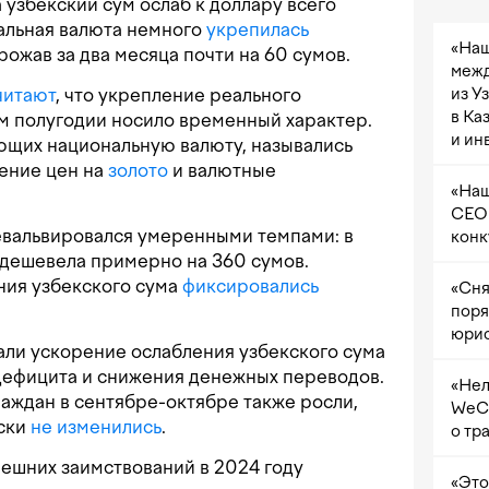
 узбекский сум ослаб к доллару всего
альная валюта немного
укрепилась
«Наш
ожав за два месяца почти на 60 сумов.
межд
из У
читают
, что укрепление реального
в Ка
м полугодии носило временный характер.
и ин
щих национальную валюту, назывались
чение цен на
золото
и валютные
«Наш
CEO 
вальвировался умеренными темпами: в
конк
дешевела примерно на 360 сумов.
ия узбекского сума
фиксировались
«Сня
поря
юрис
али ускорение ослабления узбекского сума
дефицита и снижения денежных переводов.
«Нел
аждан в сентябре-октябре также росли,
WeCh
ески
не изменились
.
о тр
внешних заимствований в 2024 году
«Это