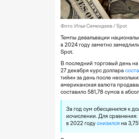
Фото: Илья Семендеев / Spot
Темпы девальвации националь
в 2024 году заметно замедлил
Spot.
В последний торговый день н
27 декабря курс доллара
сост
тийин за день после нескольк
американская валюта продавал
составило 581,78 сумов в абс
За год сум обесценился к д
исчислении. Для сравнения: 
в 2022 году
снизился
на 3,75