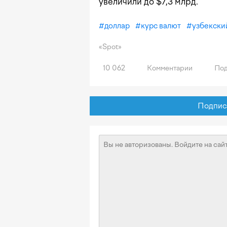
увеличили до $7,3 млрд.
#
доллар
#
курс валют
#
узбекски
«Spot»
10 062
Комментарии
Под
Подписат