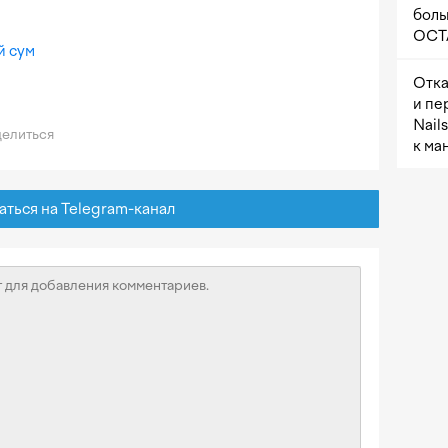
боль
OCTA
й сум
Отка
и пе
Nail
елиться
к ма
ься на Telegram-канал