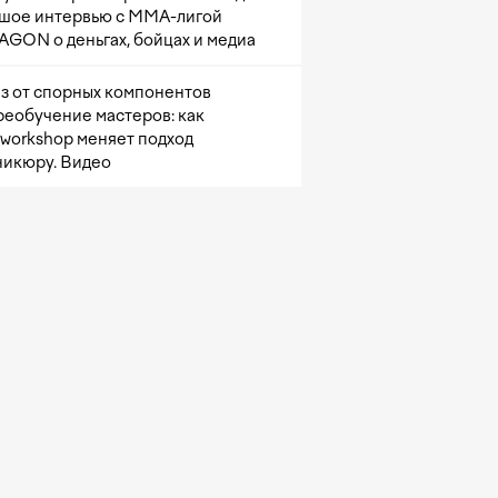
шое интервью с ММА-лигой
GON о деньгах, бойцах и медиа
з от спорных компонентов
реобучение мастеров: как
sworkshop меняет подход
никюру. Видео