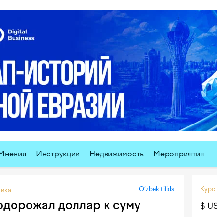
Мнения
Инструкции
Недвижимость
Мероприятия
O‘zbek tilida
Курс
ика
одорожал доллар к суму
$ U