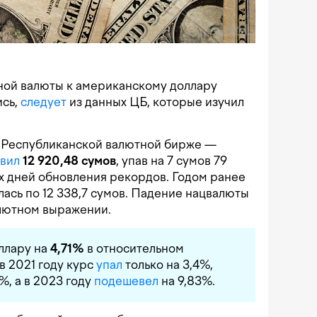
ной валюты к американскому доллару
ись,
следует
из данных ЦБ, которые изучил
а Республиканской валютной бирже —
авил
12 920,48 сумов
, упав на 7 сумов 79
их дней обновления рекордов. Годом ранее
ась по 12 338,7 сумов. Падение нацвалюты
олютном выражении.
оллару на
4,71%
в относительном
в 2021 году курс
упал
только на 3,4%,
%, а в 2023 году
подешевел
на 9,83%.