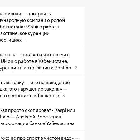
а миссия — построить
ународную компанию родом
збекистана»: Safia о работе
захстане, конкуренции
вестициях
1
а цель — оставаться вторыми»:
Uklon о работе в Узбекистане,
уренции и интеграции с Beeline
2
ть вывеску — это не наведение
дка, это нарушение закона» —
т о демонтаже в Ташкенте
5
ьзя просто скопировать Kaspi или
at» — Алексей Веретенов
ансформации банков Узбекистана
 уже не про спорт в чистом виде» —