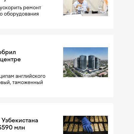
 ускорить ремонт
го оборудования
добрил
 центре
ципам английского
овый, таможенный
 Узбекистана
$590 млн