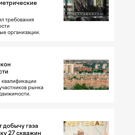
ометрические
ил требования
ости
ые организации.
акон
сти
к квалификации
участников рынка
едвижимости.
т добычу газа
ску 27 скважин