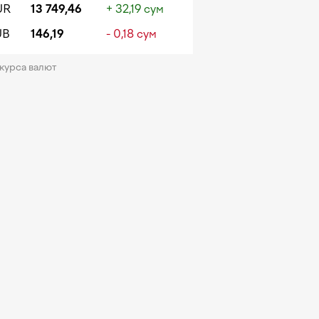
UR
13 749,46
+ 32,19 сум
UB
146,19
- 0,18 сум
 курса валют