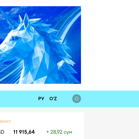
РУ
O‘Z
 валют
SD
11 915,64
+ 28,92 сум