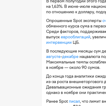
В первом полугодии этого года
на 1,63%. В июне-июле национ
по отношению к доллару, подор
Опрошенные Spot эксперты
с
обменного курса сума в перво
Среди факторов, поддерживаю
выпуск
еврооблигаций
, увели
интервенции
ЦБ.
В последующие месяцы сум де
августе
-
декабре
нацвалюта по
Максимальные темпы ослаблен
в ноябре — около 90 сумов.
До конца года аналитики ожид
из-за роста внешнеторгового 
Девальвационные ожидания гр
однако в ноябре они практич
Ранее Spot
писал
, что лимит 