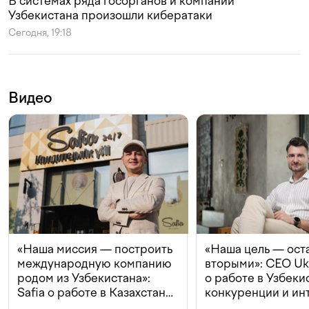
В системах ряда госорганов и компаний
Узбекистана произошли кибератаки
Сегодня, 19:18
Видео
«Наша миссия — построить
«Наша цель — ост
международную компанию
вторыми»: CEO Uk
родом из Узбекистана»:
о работе в Узбеки
Safia о работе в Казахстане,
конкуренции и ин
конкуренции и инвестициях
с Beeline