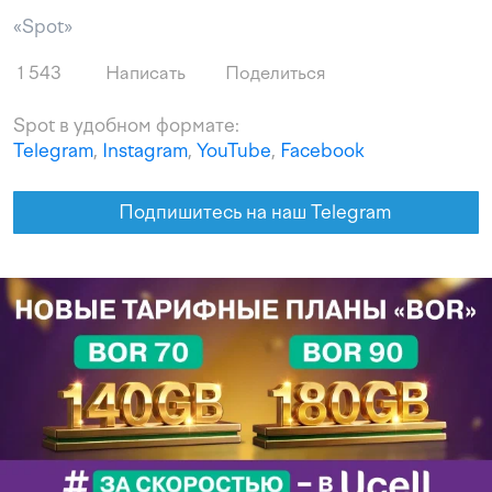
«Spot»
1 543
Написать
Поделиться
Spot в удобном формате:
Telegram
,
Instagram
,
YouTube
,
Facebook
Подпишитесь на наш Telegram