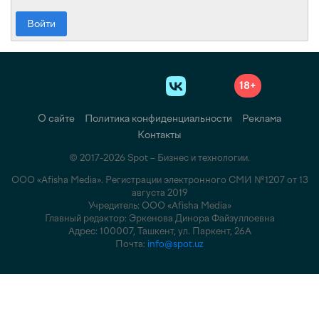
Войти
18+
О сайте
Политика конфиденциальности
Реклама
Контакты
© 2017-2026 Spot – Бизнес и технологии.
ООО «Afisha Media». Регистрации электронного СМИ №1207 от 13
августа 2019
Учредитель: ООО «Afisha Media»
Главный редактор: Эркенова Динора Файзуллоевна
Адрес: 100007, Ташкент, ул. Паркент, 26А
Почта:
info@spot.uz