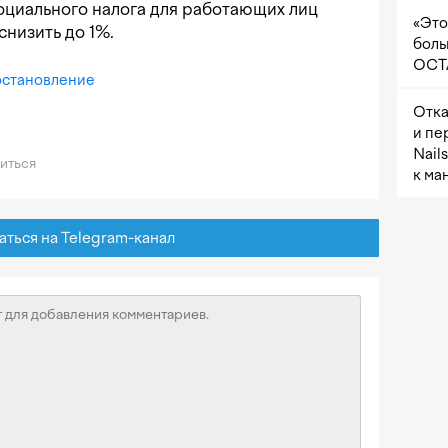
 социального налога для работающих лиц
«Это
снизить до 1%.
боль
OCTA
остановление
Отка
и пе
Nail
иться
к ма
ься на Telegram-канал