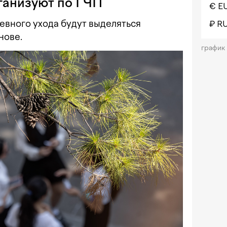
ганизуют по ГЧП
€ E
евного ухода будут выделяться
₽ R
нове.
график