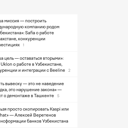
а миссия — построить
ународную компанию родом
збекистана»: Safia о работе
захстане, конкуренции
вестициях
1
а цель — оставаться вторыми»:
Uklon о работе в Узбекистане,
уренции и интеграции с Beeline
2
ть вывеску — это не наведение
дка, это нарушение закона» —
т о демонтаже в Ташкенте
5
ьзя просто скопировать Kaspi или
at» — Алексей Веретенов
ансформации банков Узбекистана