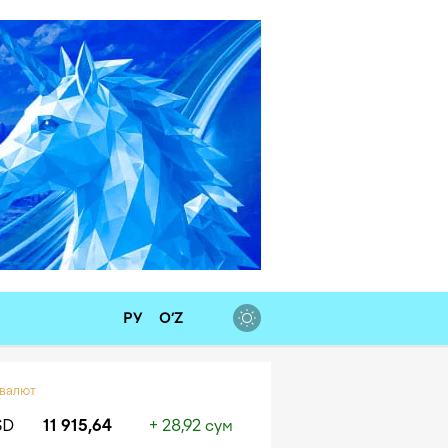
РУ
O‘Z
 валют
SD
11 915,64
+ 28,92 сум