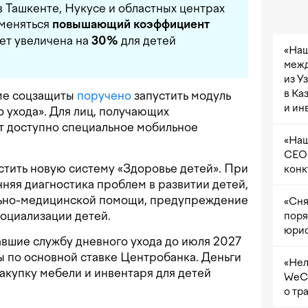
в Ташкенте, Нукусе и областных центрах
именяться
повышающий коэффициент
дет увеличена на
30%
для детей
«Наш
межд
из У
в Ка
ме соцзащиты
поручено
запустить модуль
и ин
 ухода». Для лиц, получающих
т доступно специальное мобильное
«Наш
CEO 
устить новую систему «Здоровье детей». При
конк
няя диагностика проблем в развитии детей,
льно-медицинской помощи, предупреждение
«Сня
оциализации детей.
поря
юрис
вшие службу дневного ухода до июля 2027
ты по основной ставке Центробанка. Деньги
«Нел
закупку мебели и инвентаря для детей
WeCh
о тр