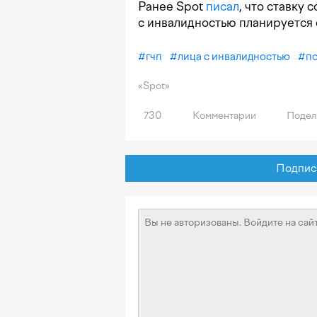
Ранее Spot
писал
, что ставку
с инвалидностью планируется 
#
гчп
#
лица с инвалидностью
#
п
«Spot»
730
Комментарии
Подел
Подписат