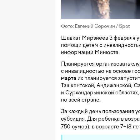
Фото: Евгений Сорочин / Spot
Шавкат Мирзиёев 3 февраля у
помощи детям с инвалидность
информации Минюста.
Планируется организовать слу
с инвалидностью на основе го
марта
их планируется запустит
Ташкентской, Андижанской, С
и Сурхандарьинской областях, 
по всей стране.
За каждый день пользования у
субсидия. Для ребенка в возрас
750 сумов), в возрасте 7−18 л