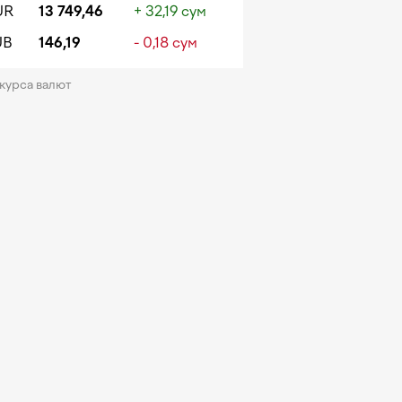
UR
13 749,46
+ 32,19 сум
UB
146,19
- 0,18 сум
 курса валют