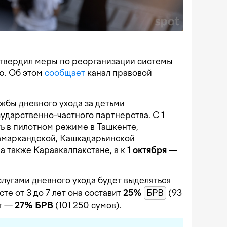
твердил меры по реорганизации системы
ю. Об этом
сообщает
канал правовой
жбы дневного ухода за детьми
сударственно-частного партнерства. С
1
ь в пилотном режиме в Ташкенте,
амаркандской, Кашкадарьинской
а также Караакалпакстане, а к
1 октября
—
слугами дневного ухода будет выделяться
те от 3 до 7 лет она составит
25%
БРВ
(93
ет —
27% БРВ
(101 250 сумов).