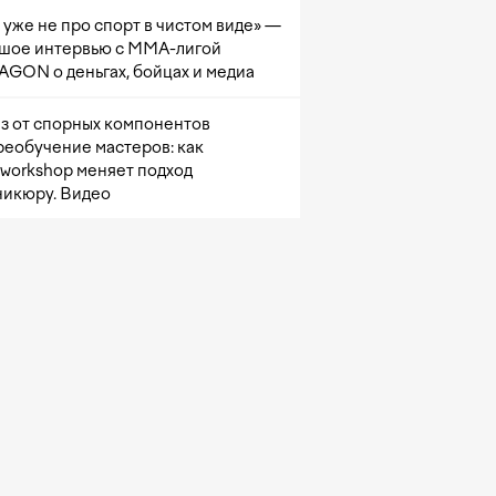
 уже не про спорт в чистом виде» —
шое интервью с ММА-лигой
GON о деньгах, бойцах и медиа
з от спорных компонентов
реобучение мастеров: как
sworkshop меняет подход
никюру. Видео