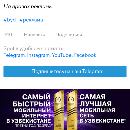
На правах рекламы.
#
byd
#
реклама
610
Написать
Поделиться
Spot в удобном формате:
Telegram
,
Instagram
,
YouTube
,
Facebook
Подпишитесь на наш Telegram