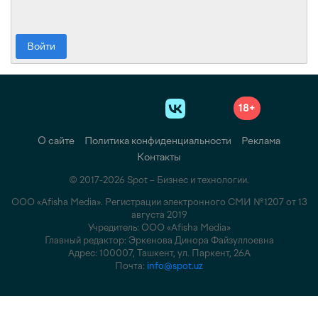
Войти
18+
О сайте
Политика конфиденциальности
Реклама
Контакты
© 2017-2026 Spot – Бизнес и технологии.
ООО «Afisha Media». Регистрации электронного СМИ №1207 от 13
августа 2019
Учредитель: ООО «Afisha Media»
Главный редактор: Эркенова Динора Файзуллоевна
Адрес: 100007, Ташкент, ул. Паркент, 26А
Почта:
info@spot.uz