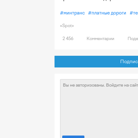
#
минтранс
#
платные дороги
#
т
«Spot»
2 456
Комментарии
Поде
Подписат