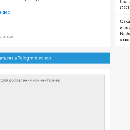
боль
OCTA
ендер
Отка
и пе
Nail
литься
к ма
ься на Telegram-канал