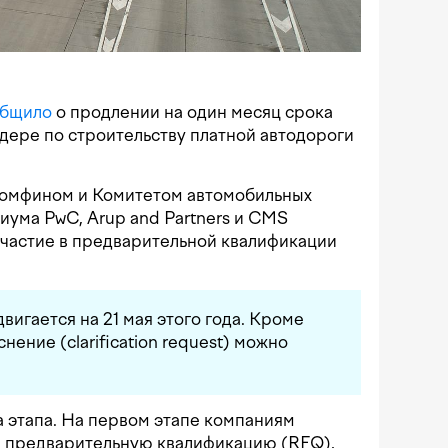
общило
о продлении на один месяц срока
ндере по строительству платной автодороги
номфином и Комитетом автомобильных
ума PwC, Arup and Partners и CMS
участие в предварительной квалификации
игается на 21 мая этого года. Кроме
снение (clarification request) можно
а этапа. На первом этапе компаниям
на предварительную квалификацию (RFQ),