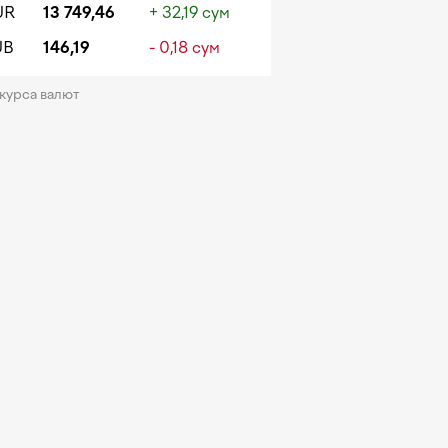
UR
13 749,46
+ 32,19 сум
UB
146,19
- 0,18 сум
 курса валют