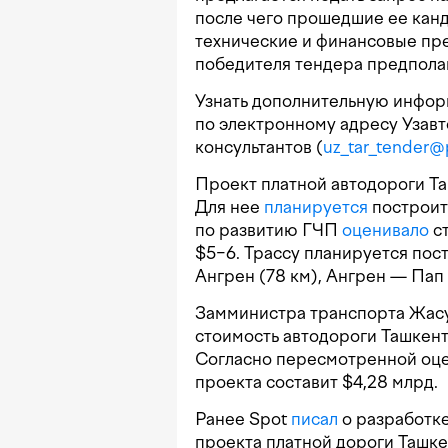
после чего прошедшие ее кан
технические и финансовые пр
победителя тендера предполаг
Узнать дополнительную инфор
по электронному адресу Узавт
консультантов (
uz_tar_tender
Проект платной автодороги 
Для нее
планируется
построит
по развитию ГЧП
оценивало
ст
$5−6. Трассу планируется пост
Ангрен (78 км), Ангрен — Пап 
Замминистра транспорта Жа
стоимость автодороги Ташкент
Согласно пересмотренной оц
проекта составит $4,28 млрд.
Ранее Spot
писал
о разработке
проекта платной дороги Ташк