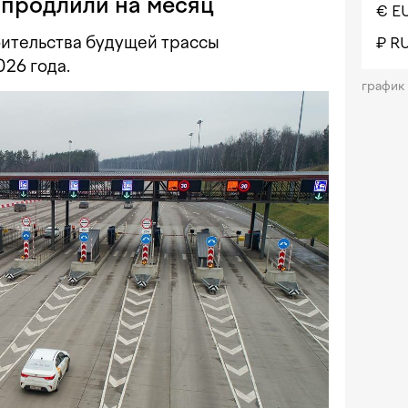
продлили на месяц
€ E
ительства будущей трассы
₽ R
26 года.
график