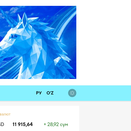
РУ
O‘Z
 валют
SD
11 915,64
+ 28,92 сум