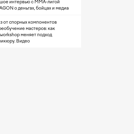
шое интервью с ММА-лигой
GON о деньгах, бойцах и медиа
з от спорных компонентов
реобучение мастеров: как
sworkshop меняет подход
никюру. Видео