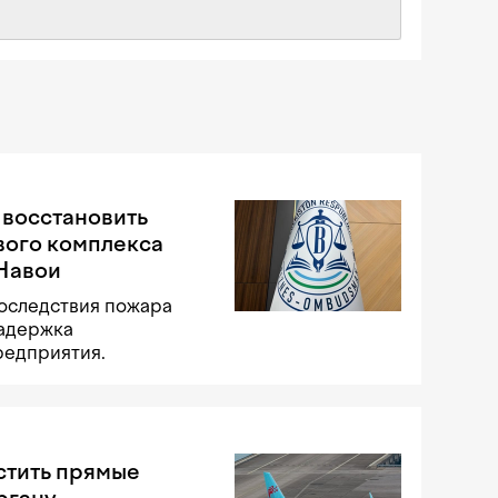
 восстановить
вого комплекса
 Навои
оследствия пожара
задержка
редприятия.
стить прямые
ргану