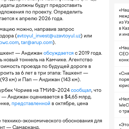
дидаты должны будут предоставить
«Наш
едложения по проекту. Определить
межд
ается к апрелю 2026 года.
из У
в Ка
мацию можно, направив запрос
и ин
одора (
avtoyul_invest@uzavtoyul.uz
) или
@pwc.com
,
tar@arup.com
).
«Наш
Ташкент — Андижан
обсуждается
с 2019 года.
CEO 
ь новый тоннель на Камчике. Агентство
конк
оимость проезда по будущей дороге в
роить за 6 лет в три этапа: Ташкент —
«Сня
(93 км) и Пап — Андижан (143 км).
поря
юрис
сурбек Чориев на ТМИФ-2024
сообщал
, что
 — Андижан оценивается в $4,65 млрд.
«Нел
енке,
представленной
в октябре, цена
WeCh
о тр
 технико-экономического обоснования для
«Это
ент — Самарканд.