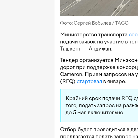
Фото: Сергей Бобылев / ТАСС
Министерство транспорта
со
подачи заявок на участие в те
Ташкент — Андижан.
Тендер организуется Минэко
дорог при поддержке консорци
Cameron. Прием запросов на 
(RFQ)
стартовал
в январе.
Крайний срок подачи RFQ сдв
того, подать запрос на разъя
до 5 мая включительно.
Отбор будет проводиться в дв
предлагается подать запрос 