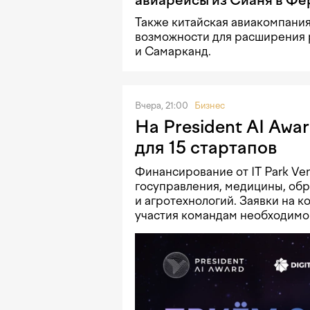
Также китайская авиакомпани
возможности для расширения 
и Самарканд.
Вчера, 21:00
Бизнес
На President AI Awa
для 15 стартапов
Финансирование от IT Park Ve
госуправления, медицины, об
и агротехнологий. Заявки на к
участия командам необходимо