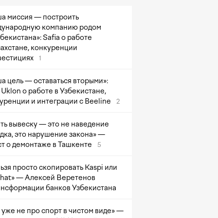
а миссия — построить
ународную компанию родом
збекистана»: Safia о работе
захстане, конкуренции
вестициях
1
а цель — оставаться вторыми»:
Uklon о работе в Узбекистане,
уренции и интеграции с Beeline
2
ть вывеску — это не наведение
дка, это нарушение закона» —
т о демонтаже в Ташкенте
5
ьзя просто скопировать Kaspi или
at» — Алексей Веретенов
ансформации банков Узбекистана
 уже не про спорт в чистом виде» —