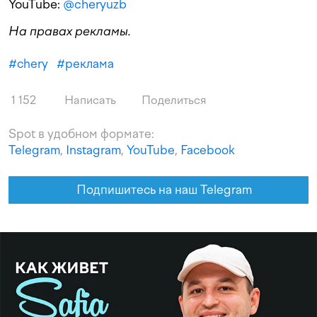
YouTube:
@cheryuzb
На правах рекламы.
#
chery
#
реклама
1 152
Написать
Поделиться
Spot в удобном формате:
Telegram
,
Instagram
,
YouTube
,
Facebook
Подпишитесь на наш Telegram