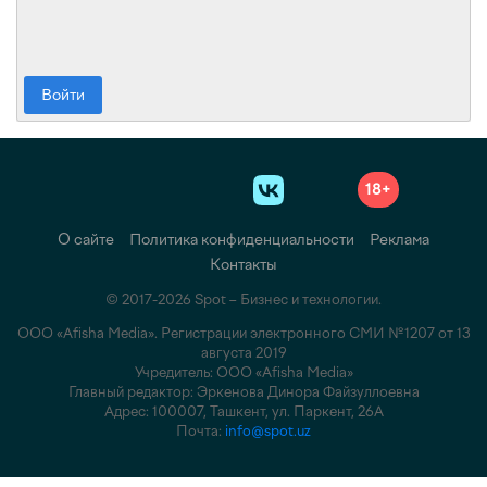
Войти
18+
О сайте
Политика конфиденциальности
Реклама
Контакты
© 2017-2026 Spot – Бизнес и технологии.
ООО «Afisha Media». Регистрации электронного СМИ №1207 от 13
августа 2019
Учредитель: ООО «Afisha Media»
Главный редактор: Эркенова Динора Файзуллоевна
Адрес: 100007, Ташкент, ул. Паркент, 26А
Почта:
info@spot.uz