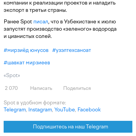
компании к реализации проектов и наладить
экспорт в третьи страны.
Ранее Spot
писал
, что в Узбекистане к июлю
запустят производство «зеленого» водорода
и цианистых солей.
#
мирзиёд юнусов
#
узэлтехсаноат
#
шавкат мирзиеев
«Spot»
2 070
Написать
Поделиться
Spot в удобном формате:
Telegram
,
Instagram
,
YouTube
,
Facebook
Подпишитесь на наш Telegram