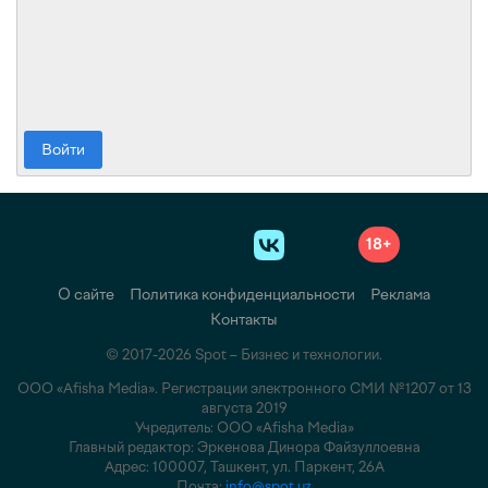
Войти
18+
О сайте
Политика конфиденциальности
Реклама
Контакты
© 2017-2026 Spot – Бизнес и технологии.
ООО «Afisha Media». Регистрации электронного СМИ №1207 от 13
августа 2019
Учредитель: ООО «Afisha Media»
Главный редактор: Эркенова Динора Файзуллоевна
Адрес: 100007, Ташкент, ул. Паркент, 26А
Почта:
info@spot.uz