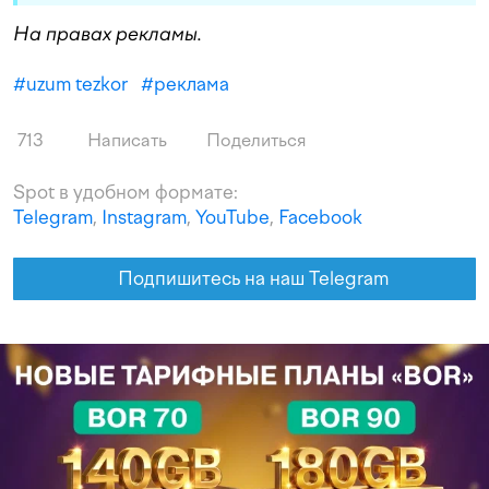
На правах рекламы.
#
uzum tezkor
#
реклама
713
Написать
Поделиться
Spot в удобном формате:
Telegram
,
Instagram
,
YouTube
,
Facebook
Подпишитесь на наш Telegram