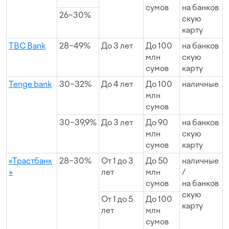
сумов
на банков
26−30%
скую
карту
TBC Bank
28−49%
До 3 лет
До 100
на банков
млн
скую
сумов
карту
Tenge bank
30−32%
До 4 лет
До 100
наличные
млн
сумов
30−39,9%
До 3 лет
До 90
на банков
млн
скую
сумов
карту
«Трастбанк
28−30%
От 1 до 3
До 50
наличные
»
лет
млн
/
сумов
на банков
скую
От 1 до 5
До 100
карту
лет
млн
сумов