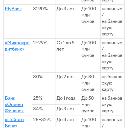
MyBank
31,90%
До 3 лет
До 100
наличные
млн
/
сумов
на банков
скую
карту
«Микрокре
2−29%
От 1 до 5
До 100
наличные
дитбанк»
лет
млн
/
сумов
на банков
скую
карту
30%
До 2 лет
До 30
на банков
млн
скую
сумов
карту
Банк
25%
До 1 года
До 50
на банков
«Ориент
млн
скую
34%
До 3 лет
Финанс»
сумов
карту
«Пойтахт
28−32%
До 3 лет
До 100
наличные
Банк»
млн
/