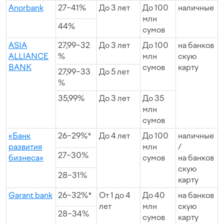
Anorbank
27−41%
До 3 лет
До 100
наличные
млн
44%
сумов
ASIA
27,99−32
До 3 лет
До 100
на банков
ALLIANCE
%
млн
скую
BANK
сумов
карту
27,99−33
До 5 лет
%
35,99%
До 3 лет
До 35
млн
сумов
«Банк
26−29%*
До 4 лет
До 100
наличные
развития
млн
/
27−30%
бизнеса»
сумов
на банков
скую
28−31%
карту
Garant bank
26−32%*
От 1 до 4
До 40
на банков
лет
млн
скую
28−34%
сумов
карту