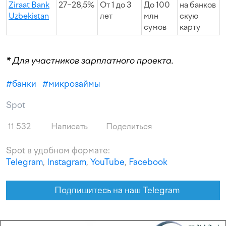
Ziraat Bank
27−28,5%
От 1 до 3
До 100
на банков
Uzbekistan
лет
млн
скую
сумов
карту
*
Для участников зарплатного проекта.
#
банки
#
микрозаймы
Spot
11 532
Написать
Поделиться
Spot в удобном формате:
Telegram
,
Instagram
,
YouTube
,
Facebook
Подпишитесь на наш Telegram