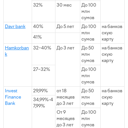
32%
30 мес
До 100
млн
сумов
Davr bank
40%
До 5 лет
До 100
на банков
млн
скую
41%
сумов
карту
Hamkorban
32−40%
До 3 лет
До 50
на банков
k
млн
скую
сумов
карту
27−32%
До 100
млн
сумов
Invest
29,99%
от 18
До 50
на банков
Finance
месяцев
млн
скую
34,99%-4
Bank
до 3 лет
сумов
карту
7,99%
От 9
До 100
месяцев
млн
до 3 лет
сумов