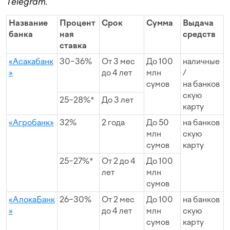
Telegram.
Название
Процент
Срок
Сумма
Выдача
банка
ная
средств
ставка
«Асакабанк
30−36%
От 3 мес
До 100
наличные
»
до 4 лет
млн
/
сумов
на банков
скую
25−28%*
До 3 лет
карту
«Агробанк»
32%
2 года
До 50
на банков
млн
скую
сумов
карту
25−27%*
От 2 до 4
До 100
лет
млн
сумов
«АлокаБанк
26−30%
От 2 мес
До 100
на банков
»
до 4 лет
млн
скую
сумов
карту