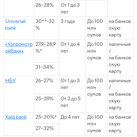
26−28%
От 1 до 3
лет
Universal
30**-32
3 года
До 100
на банков
bank
%
млн
скую
сумов
карту
«Узпромстр
27,9−28,9
От 1 до 4
До 100
наличные
ойбанк»
%*
лет
млн
/
сумов
на банков
скую
31−34%
карту
НБУ
26−27%
От 1 до 3
До 100
наличные
лет
млн
/
сумов
на банков
25−29%
От 2 до 5
скую
лет
карту
Xalq bank
25−30%*
До 4 лет
До 100
на банков
млн
скую
27−32%
сумов
карту