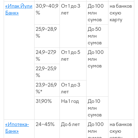
«Ипак Йули
30,9−40,9
От 1 до 3
До 100
на банков
Банк»
%
лет
млн
скую
сумов
карту
25,9−28,9
До 50
%
млн
сумов
24,9−27,9
От 1 до 5
До 100
%
лет
млн
сумов
22,9−25,9
%
23,9−26,9
От 1 до 3
%*
лет
31,90%
На 1 год
До 10
млн
сумов
«Ипотека-
24−45%
До 6 лет
До 100
на банков
Банк»
млн
скую
сумов
карту