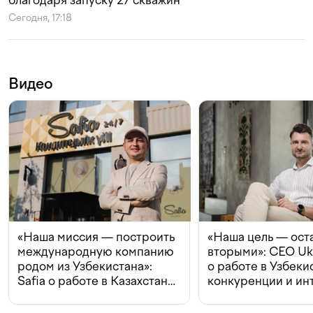
благодаря запуску 27 скважин
Сегодня, 17:18
Видео
«Наша миссия — построить
«Наша цель — ост
международную компанию
вторыми»: CEO Uk
родом из Узбекистана»:
о работе в Узбеки
Safia о работе в Казахстане,
конкуренции и ин
конкуренции и инвестициях
с Beeline