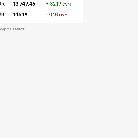
UR
13 749,46
+ 32,19 сум
UB
146,19
- 0,18 сум
 курса валют