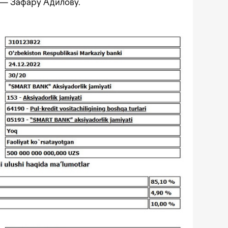
 — Зафару Адилову.