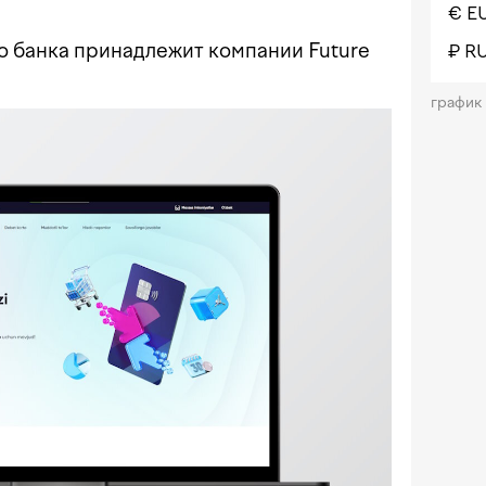
€ E
 банка принадлежит компании Future
₽ R
график