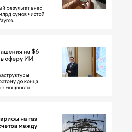
й результат внес
 млрд сумов чистой
Payme.
лашения на $6
 в сферу ИИ
раструктуры
оэтому до конца
ые мощности.
арифы на газ
счетов между