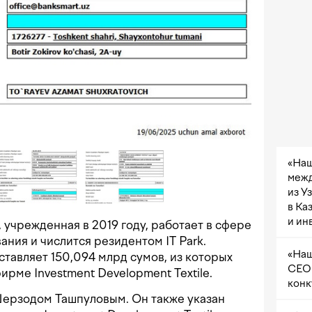
«Наш
межд
из У
в Ка
и ин
 учрежденная в 2019 году, работает в сфере
ия и числится резидентом IT Park.
«Наш
ставляет 150,094 млрд сумов, из которых
CEO 
рме Investment Development Textile.
конк
Шерзодом Ташпуловым. Он также указан