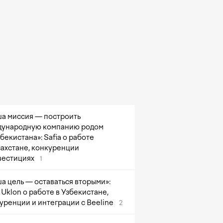
а миссия — построить
ународную компанию родом
збекистана»: Safia о работе
захстане, конкуренции
вестициях
1
а цель — оставаться вторыми»:
Uklon о работе в Узбекистане,
уренции и интеграции с Beeline
2