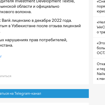
дителя Investment Development Textile,
«Сня
ьинской области и официально
поря
юрис
кового волокна.
 Bank лицензию в декабре 2022 года.
«Нел
тым в Узбекистане после отзыва лицензий
WeCh
.
о тр
ых нарушениях прав потребителей,
«Это
истана.
боль
OCTA
г
Отка
и пе
Nail
литься
к ма
ься на Telegram-канал