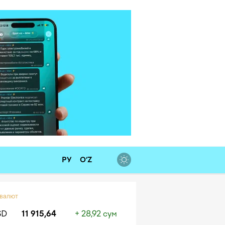
РУ
O‘Z
 валют
SD
11 915,64
+ 28,92 сум