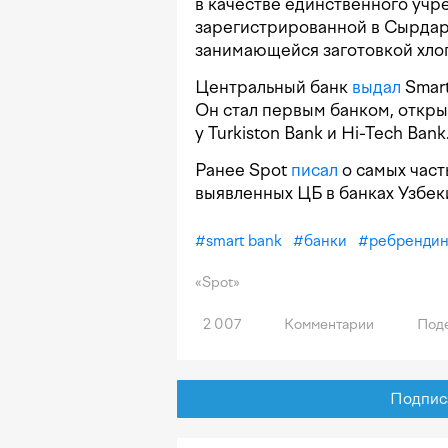
в качестве единственного учре
зарегистрированной в Сырдар
занимающейся заготовкой хлоп
Центральный банк
выдал
Smart
Он стал первым банком, откры
у Turkiston Bank и Hi-Tech Bank
Ранее Spot
писал
о самых част
выявленных ЦБ в банках Узбек
#
smart bank
#
банки
#
ребрендин
«Spot»
2 007
Комментарии
Поде
Подписат