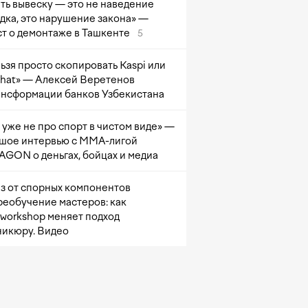
ть вывеску — это не наведение
дка, это нарушение закона» —
т о демонтаже в Ташкенте
5
ьзя просто скопировать Kaspi или
at» — Алексей Веретенов
ансформации банков Узбекистана
 уже не про спорт в чистом виде» —
шое интервью с ММА-лигой
GON о деньгах, бойцах и медиа
з от спорных компонентов
реобучение мастеров: как
sworkshop меняет подход
никюру. Видео