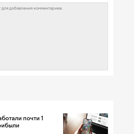
аботали почти 1
рибыли