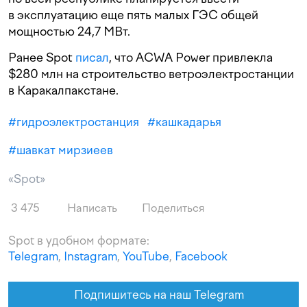
в эксплуатацию еще пять малых ГЭС общей
мощностью 24,7 МВт.
Ранее Spot
писал
, что ACWA Power привлекла
$280 млн на строительство ветроэлектростанции
в Каракалпакстане.
#
гидроэлектростанция
#
кашкадарья
#
шавкат мирзиеев
«Spot»
3 475
Написать
Поделиться
Spot в удобном формате:
Telegram
,
Instagram
,
YouTube
,
Facebook
Подпишитесь на наш Telegram