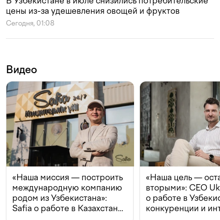
В Узбекистане в июле снизились потребительские
цены из-за удешевления овощей и фруктов
Сегодня, 01:08
Видео
«Наша миссия — построить
«Наша цель — ост
международную компанию
вторыми»: CEO Uk
родом из Узбекистана»:
о работе в Узбеки
Safia о работе в Казахстане,
конкуренции и ин
конкуренции и инвестициях
с Beeline