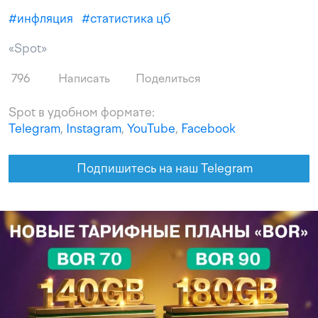
#
инфляция
#
статистика цб
«Spot»
796
Написать
Поделиться
Spot в удобном формате:
Telegram
,
Instagram
,
YouTube
,
Facebook
Подпишитесь на наш Telegram