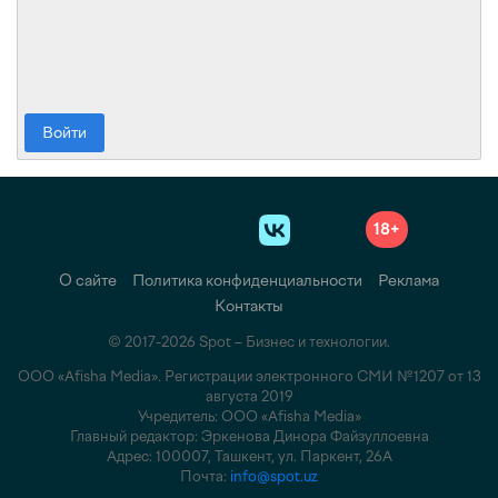
Войти
18+
О сайте
Политика конфиденциальности
Реклама
Контакты
© 2017-2026 Spot – Бизнес и технологии.
ООО «Afisha Media». Регистрации электронного СМИ №1207 от 13
августа 2019
Учредитель: ООО «Afisha Media»
Главный редактор: Эркенова Динора Файзуллоевна
Адрес: 100007, Ташкент, ул. Паркент, 26А
Почта:
info@spot.uz