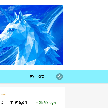
РУ
O‘Z
 валют
SD
11 915,64
+ 28,92 сум