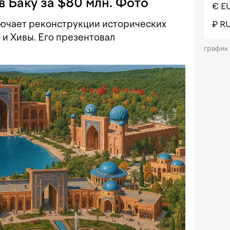
в Баку за $80 млн. Фото
€ E
лючает реконструкции исторических
₽ R
 и Хивы. Его презентовал
график