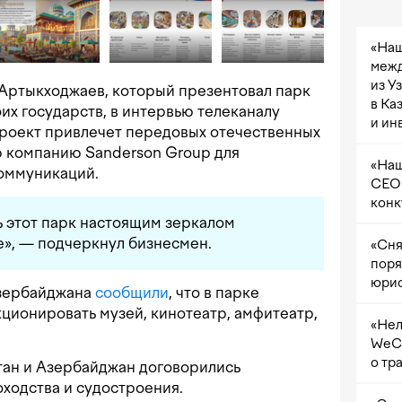
«Наш
межд
из У
ртыкходжаев, который презентовал парк
в Ка
их государств, в интервью телеканалу
и ин
 проект привлечет передовых отечественных
ю компанию Sanderson Group для
«Наш
оммуникаций.
CEO 
конк
 этот парк настоящим зеркалом
е», — подчеркнул бизнесмен.
«Сня
поря
юрис
Азербайджана
сообщили
, что в парке
кционировать музей, кинотеатр, амфитеатр,
«Нел
WeCh
о тр
стан и Азербайджан договорились
оходства и судостроения.