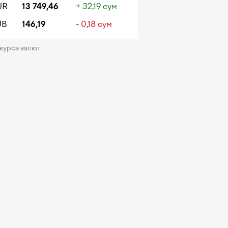
UR
13 749,46
+ 32,19 сум
UB
146,19
- 0,18 сум
 курса валют