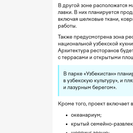
В другой зоне расположатся 
лавки. В них планируется про
включая шелковые ткани, ков
работы.
Также предусмотрена зона ре
национальной узбекской кухни
Архитектура ресторанов будет
с террасами и открытыми площ
В парке «Узбекистан» плани
в узбекскую культуру», и пл
и лазурным берегом».
Кроме того, проект включает в
океанариум;
крытый семейно-развлек
шоппинг авеню;