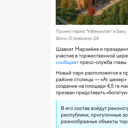
Проект парка “Узбекистан“ в Баку
Фото: O'zbekiston 24
Шавкат Мирзиёев и президен
участие в торжественной цере
сообщает
пресс-служба главы 
Новый парк расположится в 
районе столицы — «Аг шехер»
создание на площади 4,5 га м
призван представить «богатую
В его состав войдут реконс
республики, прогулочные зо
разнообразные объекты торг