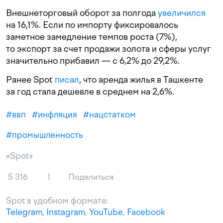
Внешнеторговый оборот за полгода
увеличился
на 16,1%. Если по импорту фиксировалось
заметное замедление темпов роста (7%),
то экспорт за счет продажи золота и сферы услуг
значительно прибавил — с 6,2% до 29,2%.
Ранее Spot
писал
, что аренда жилья в Ташкенте
за год стала дешевле в среднем на 2,6%.
#
ввп
#
инфляция
#
нацстатком
#
промышленность
«Spot»
5 316
1
Поделиться
Spot в удобном формате:
Telegram
,
Instagram
,
YouTube
,
Facebook