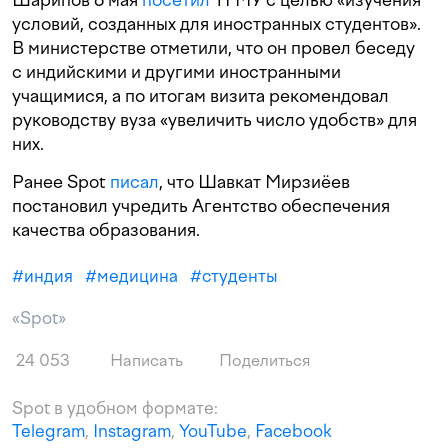
условий, созданных для иностранных студентов».
В министерстве отметили, что он провел беседу
с индийскими и другими иностранными
учащимися, а по итогам визита рекомендовал
руководству вуза «увеличить число удобств» для
них.
Ранее Spot
писал
, что Шавкат Мирзиёев
постановил учредить Агентство обеспечения
качества образования.
#
индия
#
медицина
#
студенты
«Spot»
24 053
Написать
Поделиться
Spot в удобном формате:
Telegram
,
Instagram
,
YouTube
,
Facebook