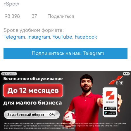
«Spot»
98 398
37
Поделиться
Spot в удобном формате:
Telegram
,
Instagram
,
YouTube
,
Facebook
Подпишитесь на наш Telegram
РЕКЛАМА