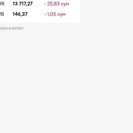
UR
13 717,27
- 25,83 сум
UB
146,37
- 1,05 сум
 курса валют