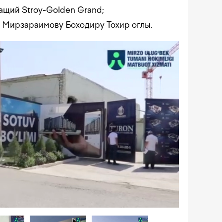
ащий Stroy-Golden Grand;
 Мирзараимову Боходиру Тохир оглы.