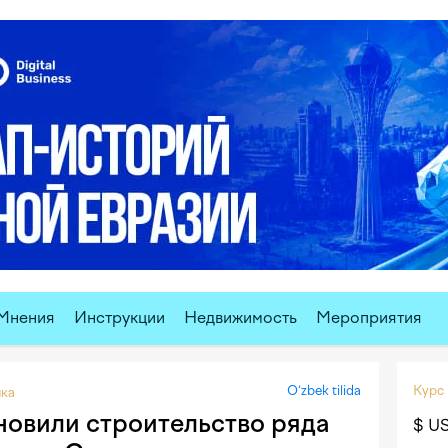
Мнения
Инструкции
Недвижимость
Мероприятия
O‘zbek tilida
Курс
ка
новили строительство ряда
$ U