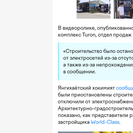
В видеоролике, опубликованн
комплекс Turon, отдел продаж
«Строительство было остано
от электросетей из-за отсут
а также из-за непрохождени
в сообщении.
Янгихаётский хокимият
сообщ
были приостановлены строите
отключили от электроснабжени
Архитектурно-градостроительн
показано, как представители 
застройщика
World-Class
.