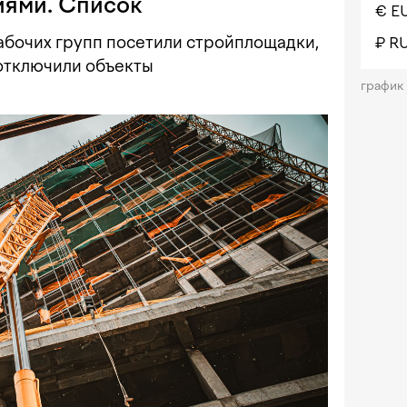
иями. Список
€ E
бочих групп посетили стройплощадки,
₽ R
отключили объекты
график