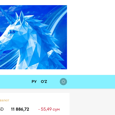
РУ
O‘Z
 валют
SD
11 886,72
- 55,49 сум