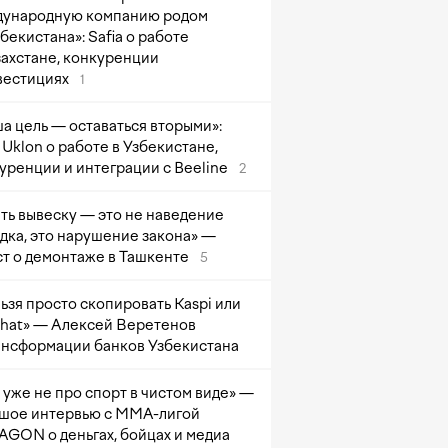
ународную компанию родом
збекистана»: Safia о работе
захстане, конкуренции
вестициях
1
а цель — оставаться вторыми»:
Uklon о работе в Узбекистане,
уренции и интеграции с Beeline
2
ть вывеску — это не наведение
дка, это нарушение закона» —
т о демонтаже в Ташкенте
5
ьзя просто скопировать Kaspi или
at» — Алексей Веретенов
ансформации банков Узбекистана
 уже не про спорт в чистом виде» —
шое интервью с ММА-лигой
GON о деньгах, бойцах и медиа