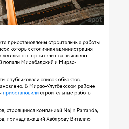
енте приостановлены строительные работы
писок которых столичная администрация
нелегального строительства выявлено
-3 попали Мирабадский и Мирзо-
ы опубликовали список объектов,
тановлено. В Мирзо-Улугбекском районе
пы
приостановили
строительные работы
ов, строящийся компанией Nejin Parranda;
мов, принадлежащий Хабарову Виталию