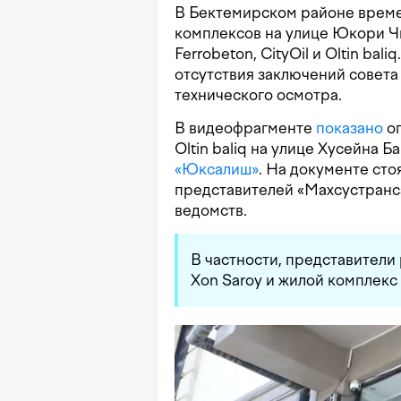
В Бектемирском районе време
комплексов на улице Юкори Ч
Ferrobeton, CityOil и Oltin ba
отсутствия заключений совета
технического осмотра.
В видеофрагменте
показано
оп
Oltin baliq на улице Хусейна 
«Юксалиш»
. На документе сто
представителей «Махсустранса»
ведомств.
В частности, представители
Xon Saroy и жилой комплекс 