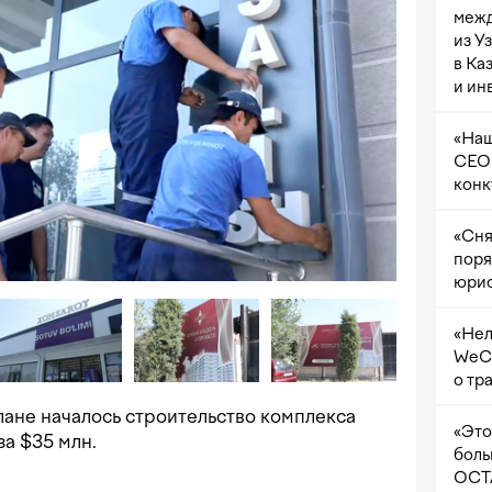
межд
из У
в Ка
и ин
«Наш
CEO 
конк
«Сня
поря
юрис
«Нел
WeCh
о тр
илане началось строительство комплекса
«Это
за $35 млн.
боль
OCTA