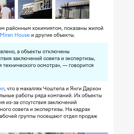
ом районным хокимиятом, показаны жилой
Miran House
и другие объекты.
влено, а объекты отключены
ствия заключений совета и экспертизы,
я технического осмотра», — говорится
ил
, что в махаллях Чоштепа и Янги Дархон
льные работы ряда компаний. Их объекты
я из-за отсутствия заключений
ого совета и экспертизы. На кадрах
рабочей группы посещают отдел продаж