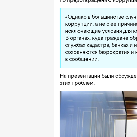
по предотвращению коррупци
«Однако в большинстве случ
коррупции, а не с ее причи
исключающие условия для к
В органах, куда граждане о
службах кадастра, банках и 
сохраняются бюрократия и 
в сообщении.
На презентации были обсужд
этих проблем.