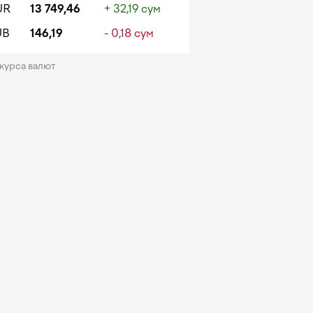
UR
13 749,46
+ 32,19 сум
UB
146,19
- 0,18 сум
 курса валют