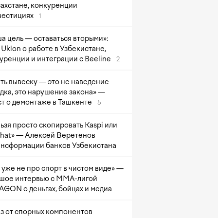
захстане, конкуренции
вестициях
1
а цель — оставаться вторыми»:
Uklon о работе в Узбекистане,
уренции и интеграции с Beeline
2
ть вывеску — это не наведение
дка, это нарушение закона» —
т о демонтаже в Ташкенте
5
ьзя просто скопировать Kaspi или
at» — Алексей Веретенов
ансформации банков Узбекистана
 уже не про спорт в чистом виде» —
шое интервью с ММА-лигой
GON о деньгах, бойцах и медиа
з от спорных компонентов