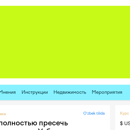
Мнения
Инструкции
Недвижимость
Мероприятия
O‘zbek tilida
Курс
ика
полностью пресечь
$ U