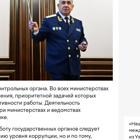
онтрольных органа. Во всех министерствах
ения, приоритетной задачей которых
ивности работы. Деятельность
ри министерствах и ведомствах
ке.
«Наш
боту государственных органов следует
межд
ию уровня коррупции, но и по тому,
из У