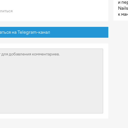
и пе
Nail
литься
к ма
ься на Telegram-канал