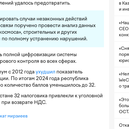
лений удалось предотвратить.
в Ка
и ин
ировать случаи незаконных действий
«Наш
 связи поручено провести анализ данных
CEO 
космоса», строительных и других
конк
ы по полному устранению нарушений.
«Сня
ь полной цифровизации системы
поря
юрис
ового контроля во всех сферах.
ум с 2012 года
ухудшил
показатель
«Нел
ции. По итогам 2024 года республика
WeCh
 но количество баллов уменьшилось до 32.
о тр
кистане 32 налоговика привлекли к уголовной
«Это
 при возврате НДС.
боль
OCTA
кат мирзиеев
Отка