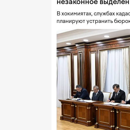
незаконное выделен
В хокимиятах, службах кадас
планируют устранить бюро