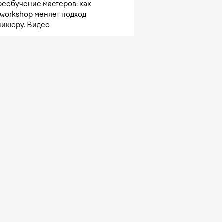
реобучение мастеров: как
sworkshop меняет подход
никюру. Видео