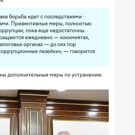
и.
аев борьба идет с последствиями
нами. Превентивные меры, полностью
оррупции, пока еще недостаточны.
бращаются ежедневно — хокимиятах,
налоговых органах — до сих пор
коррупционные лазейки», — говорится
ены дополнительные меры по устранению