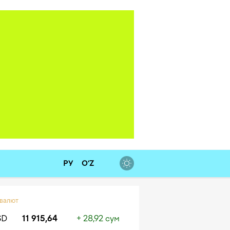
РУ
O‘Z
 валют
SD
11 915,64
+ 28,92 сум