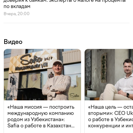
доверия к банкам: эксперты о налоге на проценты
по вкладам
Вчера, 20:00
Видео
«Наша миссия — построить
«Наша цель — ост
международную компанию
вторыми»: CEO Uk
родом из Узбекистана»:
о работе в Узбеки
Safia о работе в Казахстане,
конкуренции и ин
конкуренции и инвестициях
с Beeline