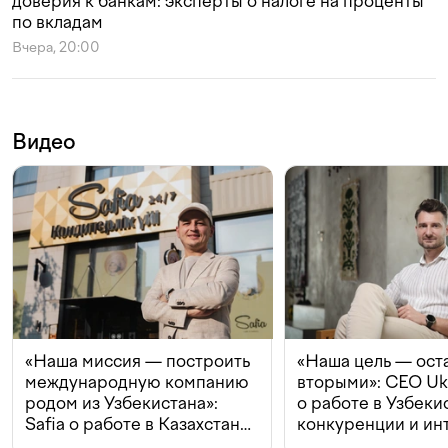
доверия к банкам: эксперты о налоге на проценты
по вкладам
Вчера, 20:00
Видео
«Наша миссия — построить
«Наша цель — ост
международную компанию
вторыми»: CEO Uk
родом из Узбекистана»:
о работе в Узбеки
Safia о работе в Казахстане,
конкуренции и ин
конкуренции и инвестициях
с Beeline