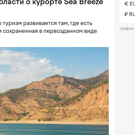
ласти о курорте Sea Breeze
€ E
₽ R
 туризм развивается там, где есть
график
 и сохраненная в первозданном виде