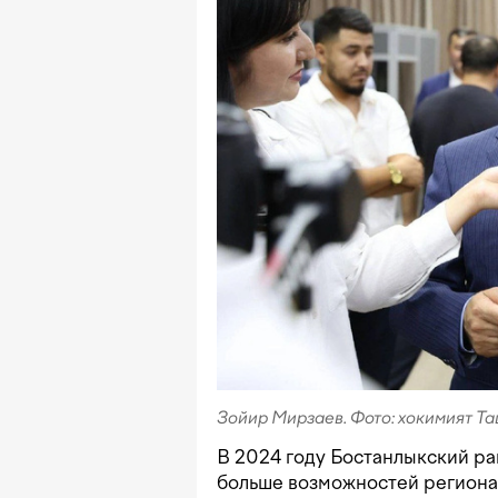
Зойир Мирзаев. Фото: хокимият Т
В 2024 году Бостанлыкский р
больше возможностей региона