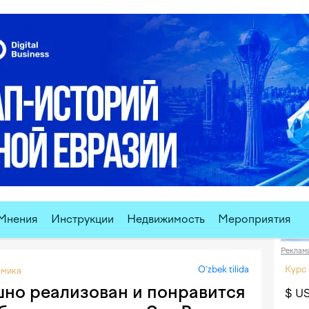
Мнения
Инструкции
Недвижимость
Мероприятия
Реклам
O‘zbek tilida
Курс
мика
шно реализован и понравится
$ U