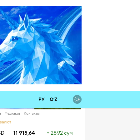
РУ
O‘Z
а
Медиакит
Контакты
 валют
SD
11 915,64
+ 28,92 сум