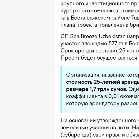
крупного инвестиционного про
курортного комплекса стоимо
га в Бостанлыкском районе Та
плана проекта привлечена бр
СП Sea Breeze Uzbekistan нап
участок площадью 577 га в Бо
Срок аренды составит 25 лет
Проект будет осуществляться 
Организация, название кото
стоимость 25-летней аренды
размере
1,7 трлн сумов
. Од
коэффициента в 0,01 оконча
которую арендатору разреша
На основании утвержденного 
земельные участки на лоты. Н
(субаренда) свои права и обяз