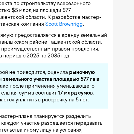
екта по строительству всесезонного
стью $5 млрд на площади 577
шкентской области. К разработке мастер-
итанская компания
Scott Brownrigg
.
рямую предоставляется в аренду земельный
станлыкском районе Ташкентской области.
 с преимущественным правом продления.
в период с 2025 по 2035 год.
рой не приводится, оценила
рыночную
 земельного участка площадью 577 га в
нако после применения уменьшающего
тельная сумма составит
17 млрд сумов
,
ется уплатить в рассрочку на 5 лет.
мастер-плана планируется разделить
а каждом участке разрешается передавать
ательства иному лицу на условиях,