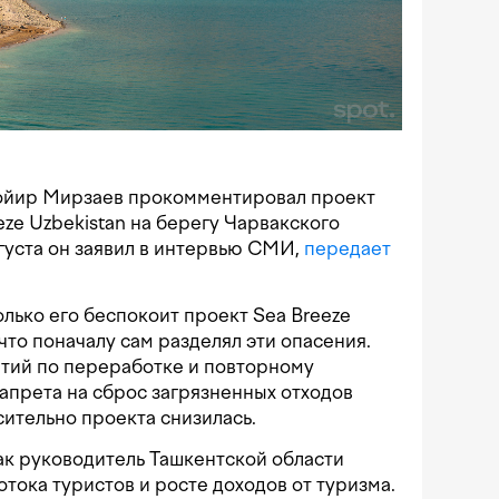
ойир Мирзаев прокомментировал проект
ze Uzbekistan на берегу Чарвакского
густа он заявил в интервью СМИ,
передает
олько его беспокоит проект Sea Breeze
 что поначалу сам разделял эти опасения.
нтий по переработке и повторному
запрета на сброс загрязненных отходов
сительно проекта снизилась.
ак руководитель Ташкентской области
тока туристов и росте доходов от туризма.