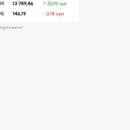
UR
13 749,46
+ 32,19 сум
UB
146,19
- 0,18 сум
 курса валют