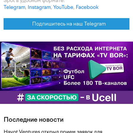
Spot в удобном формате:
Telegram
,
Instagram
,
YouTube
,
Facebook
Подпишитесь на наш Telegram
Последние новости
Hayot Ventures открыл прием заявок для