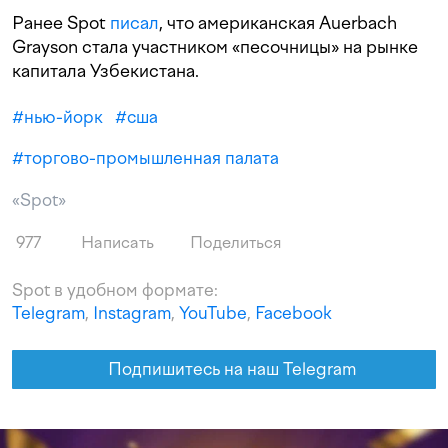
Ранее Spot
писал
, что американская Auerbach
Grayson стала участником «песочницы» на рынке
капитала Узбекистана.
#
нью-йорк
#
сша
#
торгово-промышленная палата
«Spot»
977
Написать
Поделиться
Spot в удобном формате:
Telegram
,
Instagram
,
YouTube
,
Facebook
Подпишитесь на наш Telegram