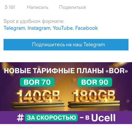
5 161
Написать
Поделиться
Spot в удобном формате:
Telegram
,
Instagram
,
YouTube
,
Facebook
Подпишитесь на наш Telegram