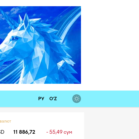
РУ
O‘Z
 валют
SD
11 886,72
- 55,49 сум