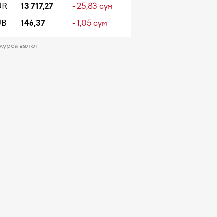
UR
13 717,27
- 25,83 сум
UB
146,37
- 1,05 сум
 курса валют