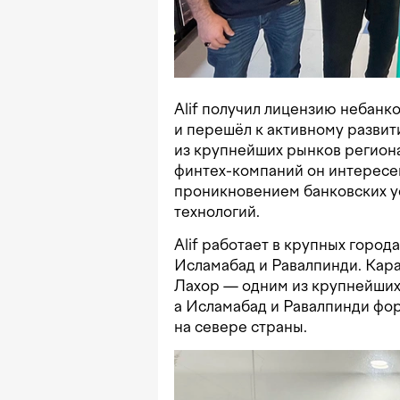
Alif получил лицензию небанк
и перешёл к активному развит
из крупнейших рынков региона
финтех-компаний он интересе
проникновением банковских у
технологий.
Alif работает в крупных город
Исламабад и Равалпинди. Кар
Лахор — одним из крупнейших
а Исламабад и Равалпинди ф
на севере страны.