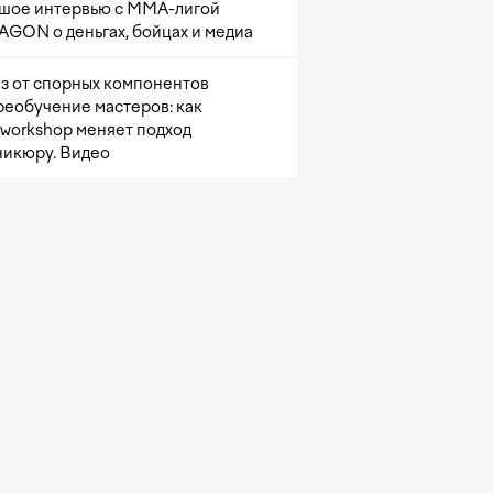
шое интервью с ММА-лигой
GON о деньгах, бойцах и медиа
з от спорных компонентов
реобучение мастеров: как
sworkshop меняет подход
никюру. Видео