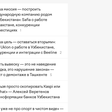
а миссия — построить
ународную компанию родом
збекистана»: Safia о работе
захстане, конкуренции
вестициях
1
а цель — оставаться вторыми»:
Uklon о работе в Узбекистане,
уренции и интеграции с Beeline
2
ть вывеску — это не наведение
дка, это нарушение закона» —
т о демонтаже в Ташкенте
5
ьзя просто скопировать Kaspi или
at» — Алексей Веретенов
ансформации банков Узбекистана
 уже не про спорт в чистом виде» —