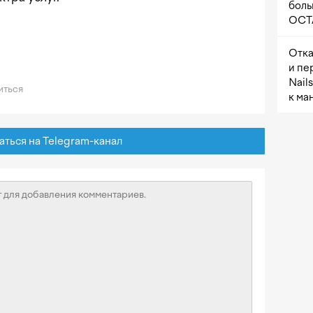
боль
OCTA
Отка
и пе
Nail
иться
к ма
ься на Telegram-канал