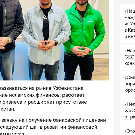
«Наш
межд
из У
в Ка
и ин
«Наш
CEO 
конк
«Сня
поря
развиваться на рынке Узбекистана.
юрис
ние исламских финансов, работает
о бизнеса и расширяет присутствие
«Нел
кстан.
WeCh
о тр
л заявку на получение банковской лицензии
о следующий шаг в развитии финансовой
«Это
тра услуг.