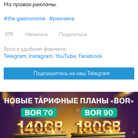
На правах рекламы.
#
the gastronome
#
реклама
979
Написать
Поделиться
Spot в удобном формате:
Telegram
,
Instagram
,
YouTube
,
Facebook
Подпишитесь на наш Telegram