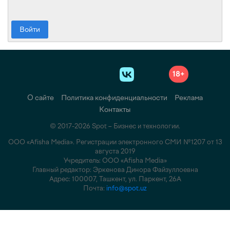
Войти
18+
О сайте
Политика конфиденциальности
Реклама
Контакты
© 2017-2026 Spot – Бизнес и технологии.
ООО «Afisha Media». Регистрации электронного СМИ №1207 от 13
августа 2019
Учредитель: ООО «Afisha Media»
Главный редактор: Эркенова Динора Файзуллоевна
Адрес: 100007, Ташкент, ул. Паркент, 26А
Почта:
info@spot.uz