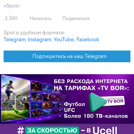
«Spot»
2 390
Написать
Поделиться
Spot в удобном формате:
Telegram
,
Instagram
,
YouTube
,
Facebook
Подпишитесь на наш Telegram