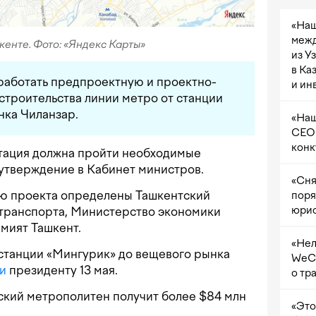
«Наш
межд
кенте. Фото: «Яндекс Карты»
из У
в Ка
работать предпроектную и проектно-
и ин
троительства линии метро от станции
нка Чиланзар.
«Наш
CEO 
конк
тация должна пройти необходимые
 утверждение в Кабинет министров.
«Сня
ю проекта определены Ташкентский
поря
юрис
транспорта, Министерство экономики
имият Ташкент.
«Нел
 станции «Мингурик» до вещевого рынка
WeCh
и
президенту 13 мая.
о тр
тский метрополитен получит более $84 млн
«Это