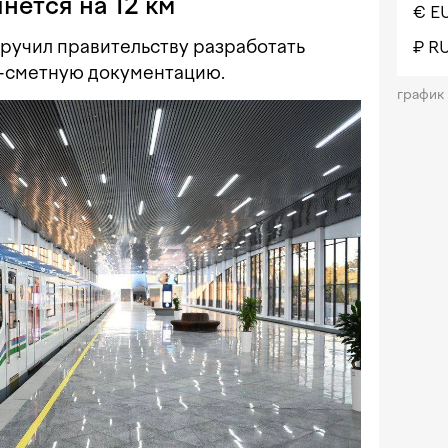
нется на 12 км
€ E
оручил правительству разработать
₽ R
-сметную документацию.
график