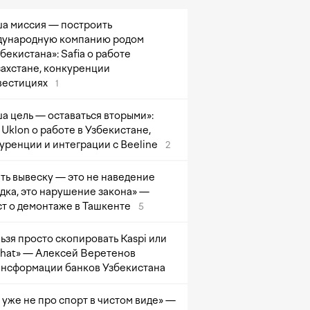
а миссия — построить
ународную компанию родом
збекистана»: Safia о работе
захстане, конкуренции
вестициях
1
а цель — оставаться вторыми»:
Uklon о работе в Узбекистане,
уренции и интеграции с Beeline
2
ть вывеску — это не наведение
дка, это нарушение закона» —
т о демонтаже в Ташкенте
5
ьзя просто скопировать Kaspi или
at» — Алексей Веретенов
ансформации банков Узбекистана
 уже не про спорт в чистом виде» —