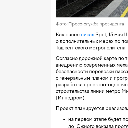
Фото: Пресс-служба президента
Как ранее
писал
Spot, 15 мая
о дополнительных мерах по п
Ташкентского метрополитена.
Согласно дорожной карте по 
внедрению современных меха
безопасности перевозки пасса
с генеральным планом и прог
разработка проектно-оценочн
строительства линии метро М
(Ипподром).
Проект планируется реализоват
на первом этапе будет п
до Южного вокзала протя