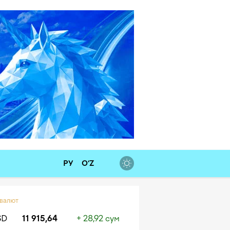
РУ
O‘Z
 валют
SD
11 915,64
+ 28,92 сум