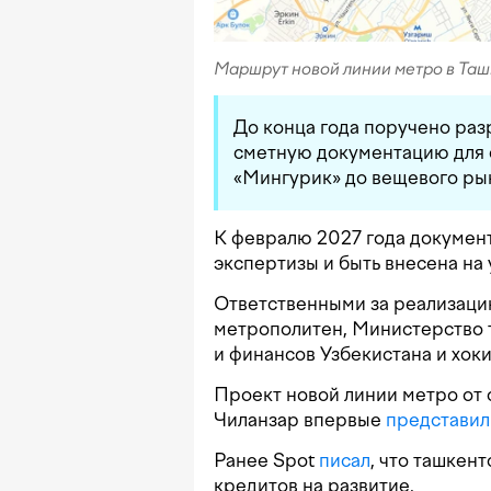
Маршрут новой линии метро в Таш
До конца года поручено раз
сметную документацию для с
«Мингурик» до вещевого ры
К февралю 2027 года докумен
экспертизы и быть внесена на
Ответственными за реализаци
метрополитен, Министерство 
и финансов Узбекистана и хок
Проект новой линии метро от
Чиланзар впервые
представил
Ранее Spot
писал
, что ташкен
кредитов на развитие.