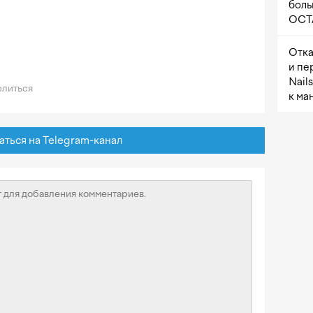
боль
OCTA
Отка
и пе
Nail
литься
к ма
ься на Telegram-канал