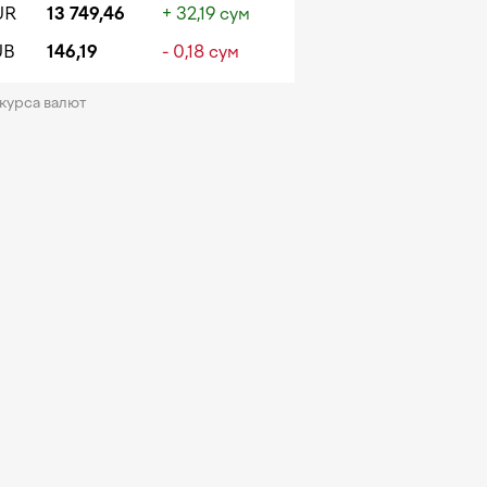
UR
13 749,46
+ 32,19 сум
UB
146,19
- 0,18 сум
 курса валют