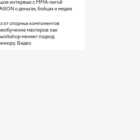
шое интервью с ММА-лигой
GON о деньгах, бойцах и медиа
з от спорных компонентов
реобучение мастеров: как
sworkshop меняет подход
никюру. Видео