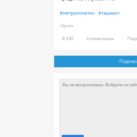
#
метрополитен
#
ташкент
«Spot»
8 342
Комментарии
Поде
Подписат