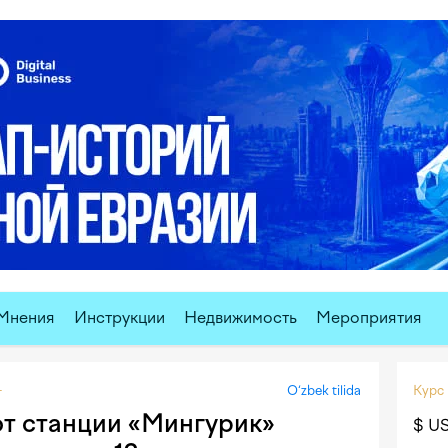
Мнения
Инструкции
Недвижимость
Мероприятия
O‘zbek tilida
Курс
т
от станции «Мингурик»
$ U