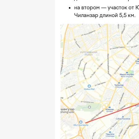
на втором — участок от 
Чиланзар длиной 5,5 км.