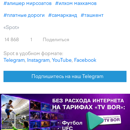
#
алишер мирсоатов
#
илхом махкамов
#
платные дороги
#
самарканд
#
ташкент
«Spot»
14 868
1
Поделиться
Spot в удобном формате:
Telegram
,
Instagram
,
YouTube
,
Facebook
Подпишитесь на наш Telegram