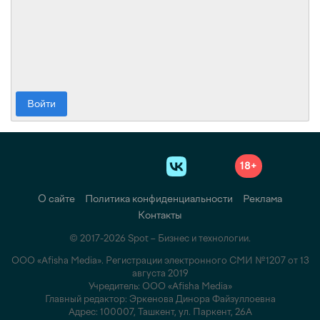
Войти
18+
О сайте
Политика конфиденциальности
Реклама
Контакты
© 2017-2026 Spot – Бизнес и технологии.
ООО «Afisha Media». Регистрации электронного СМИ №1207 от 13
августа 2019
Учредитель: ООО «Afisha Media»
Главный редактор: Эркенова Динора Файзуллоевна
Адрес: 100007, Ташкент, ул. Паркент, 26А