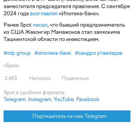
заместителя председателя правления. С сентября
2024 года
возглавлял
«Ипотека-банк».
Ранее Spot
писал
, что бывший предприниматель
из США Жахонгир Мамажонов стал замхокима
Ташкентской области по инвестициям.
#
otp group
#
ипотека-банк
#
сандро ртвеладзе
«Spot»
2 693
Написать
Поделиться
Spot в удобном формате:
Telegram
,
Instagram
,
YouTube
,
Facebook
Подпишитесь на наш Telegram