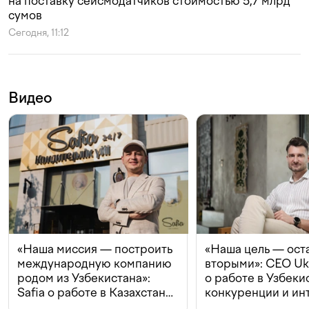
на поставку сейсмодатчиков стоимостью 5,7 млрд
сумов
Сегодня, 11:12
Видео
«Наша миссия — построить
«Наша цель — ост
международную компанию
вторыми»: CEO Uk
родом из Узбекистана»:
о работе в Узбеки
Safia о работе в Казахстане,
конкуренции и ин
конкуренции и инвестициях
с Beeline