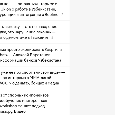
а цель — оставаться вторыми»:
Uklon о работе в Узбекистане,
уренции и интеграции с Beeline
2
ть вывеску — это не наведение
дка, это нарушение закона» —
т о демонтаже в Ташкенте
5
ьзя просто скопировать Kaspi или
at» — Алексей Веретенов
ансформации банков Узбекистана
 уже не про спорт в чистом виде» —
шое интервью с ММА-лигой
GON о деньгах, бойцах и медиа
з от спорных компонентов
реобучение мастеров: как
sworkshop меняет подход
никюру. Видео