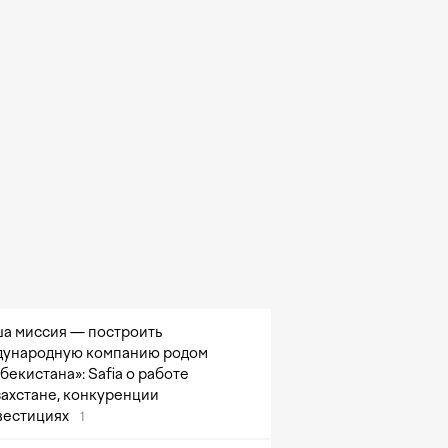
а миссия — построить
ународную компанию родом
збекистана»: Safia о работе
захстане, конкуренции
вестициях
1