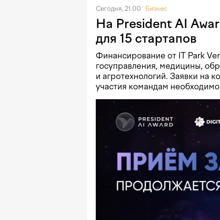
Сегодня, 21:00
Бизнес
На President AI Awa
для 15 стартапов
Финансирование от IT Park Ve
госуправления, медицины, об
и агротехнологий. Заявки на к
участия командам необходимо