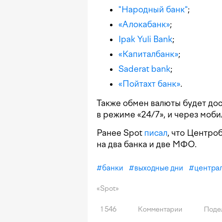
"Народный банк"
;
«Алокабанк»
;
Ipak Yuli Bank
;
«Капиталбанк»
;
Saderat bank
;
«Пойтахт банк»
.
Также обмен валюты будет до
в режиме «24/7», и через моб
Ранее Spot
писал
, что Центро
на два банка и две МФО.
#
банки
#
выходные дни
#
центра
«Spot»
1 546
Комментарии
Поде