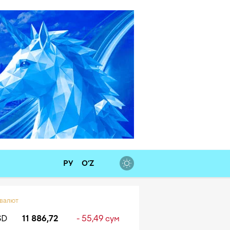
РУ
O‘Z
 валют
SD
11 886,72
- 55,49 сум