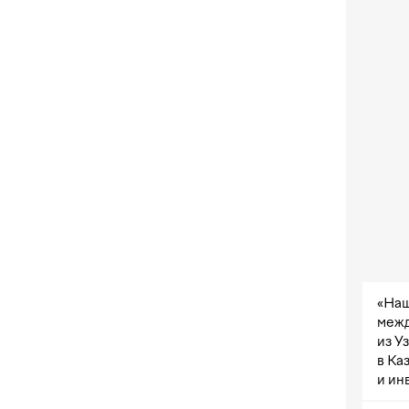
«Наш
межд
из У
в Ка
и ин