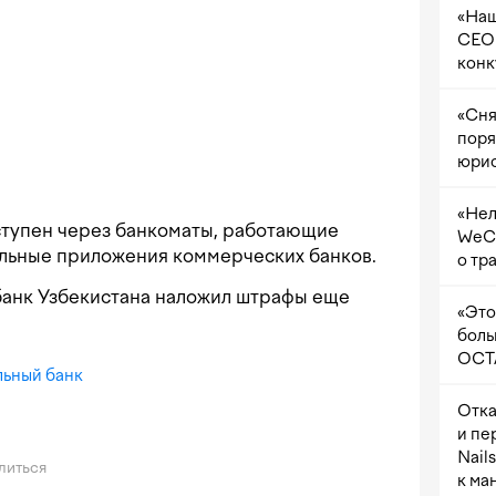
«Наш
CEO 
конк
«Сня
поря
юрис
«Нел
ступен через банкоматы, работающие
WeCh
ильные приложения коммерческих банков.
о тр
банк Узбекистана наложил штрафы еще
«Это
боль
OCTA
льный банк
Отка
и пе
Nail
литься
к ма