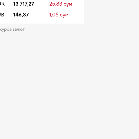
UR
13 717,27
- 25,83 сум
UB
146,37
- 1,05 сум
 курса валют