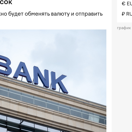
исок
€ E
но будет обменять валюту и отправить
₽ R
график