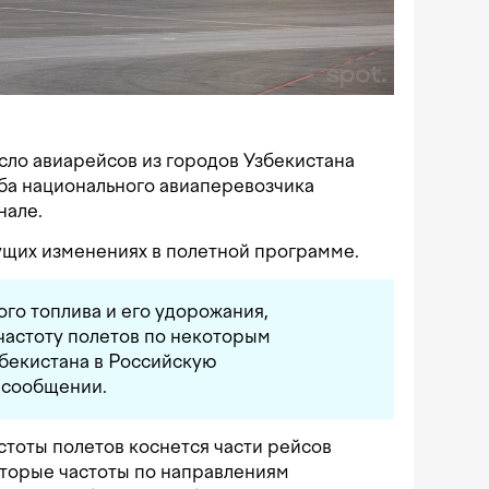
исло авиарейсов из городов Узбекистана
ба национального авиаперевозчика
нале.
ущих изменениях в полетной программе.
го топлива и его удорожания,
астоту полетов по некоторым
збекистана в Российскую
 сообщении.
стоты полетов коснется части рейсов
оторые частоты по направлениям