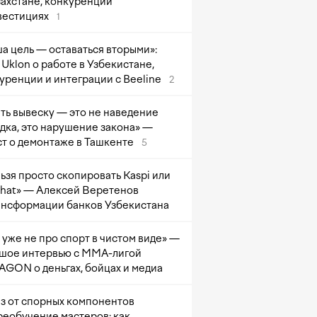
захстане, конкуренции
вестициях
1
а цель — оставаться вторыми»:
Uklon о работе в Узбекистане,
уренции и интеграции с Beeline
2
ть вывеску — это не наведение
дка, это нарушение закона» —
т о демонтаже в Ташкенте
5
ьзя просто скопировать Kaspi или
at» — Алексей Веретенов
ансформации банков Узбекистана
 уже не про спорт в чистом виде» —
шое интервью с ММА-лигой
GON о деньгах, бойцах и медиа
з от спорных компонентов
реобучение мастеров: как