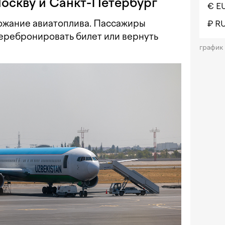
Москву и Санкт-Петербург
€ E
ожание авиатоплива. Пассажиры
₽ R
еребронировать билет или вернуть
график