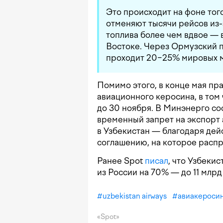
Это происходит на фоне тог
отменяют тысячи рейсов из-
топлива более чем вдвое — 
Востоке. Через Ормузский п
проходит 20−25% мировых м
Помимо этого, в конце мая пр
авиационного керосина, в том
до 30 ноября. В Минэнерго со
временный запрет на экспорт 
в Узбекистан — благодаря де
соглашению, на которое расп
Ранее Spot
писал
, что Узбеки
из России на 70% — до 11 млрд
#
uzbekistan airways
#
авиакероси
«Spot»