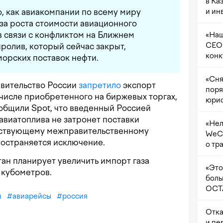
в Ка
и ин
о, как авиакомпании по всему миру
за роста стоимости авиационного
в связи с конфликтом на Ближнем
«Наш
CEO 
ролив, который сейчас закрыт,
конк
орских поставок нефти.
«Сня
авительство России
запретило
экспорт
поря
 числе приобретенного на биржевых торгах,
юрис
общили Spot, что введенный Россией
авиатоплива не затронет поставки
«Нел
йствующему межправительственному
WeCh
ространяется исключение.
о тр
стан планирует увеличить импорт газа
«Это
 кубометров.
боль
OCTA
н
#
авиарейсы
#
россия
Отка
и пе