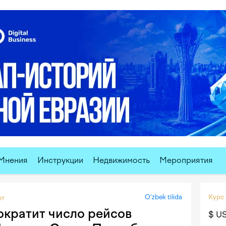
Мнения
Инструкции
Недвижимость
Мероприятия
O‘zbek tilida
Курс
рт
сократит число рейсов
$ U