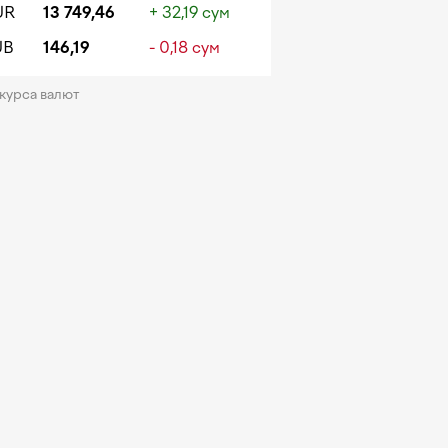
UR
13 749,46
+ 32,19 сум
UB
146,19
- 0,18 сум
 курса валют