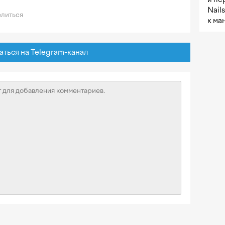
Nail
литься
к ма
ься на Telegram-канал