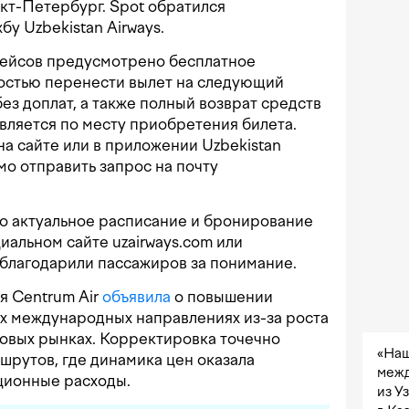
нкт-Петербург. Spot обратился
у Uzbekistan Airways.
ейсов предусмотрено бесплатное
остью перенести вылет на следующий
ез доплат, а также полный возврат средств
вляется по месту приобретения билета.
на сайте или в приложении Uzbekistan
мо отправить запрос на почту
о актуальное расписание и бронирование
иальном сайте uzairways.com или
благодарили пассажиров за понимание.
я Centrum Air
объявила
о повышении
х международных направлениях из-за роста
овых рынках. Корректировка точечно
«Наш
шрутов, где динамика цен оказала
межд
ционные расходы.
из У