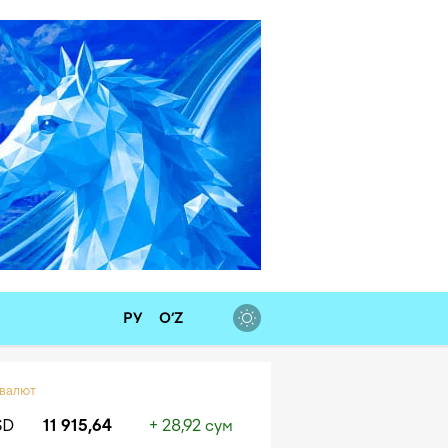
РУ
O‘Z
 валют
SD
11 915,64
+ 28,92 сум