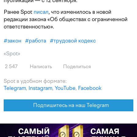
публикации — с 12 сентября.
Ранее Spot
писал
, что изменилось в новой
редакции закона «Об обществах с ограниченной
ответственностью».
#
закон
#
работа
#
трудовой кодекс
«Spot»
2 547
Написать
Поделиться
Spot в удобном формате:
Telegram
,
Instagram
,
YouTube
,
Facebook
Подпишитесь на наш Telegram