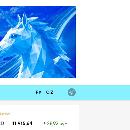
РУ
O‘Z
 валют
SD
11 915,64
+ 28,92 сум