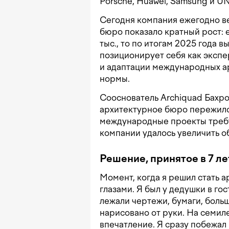
Porsche, Huawei, Samsung и U
Сегодня компания ежегодно ве
бюро показало кратный рост: 
тыс., то по итогам 2025 года 
позиционирует себя как экспе
и адаптации международных а
нормы.
Сооснователь Archiquad Бахро
архитектурное бюро пережило
международные проекты требую
компании удалось увеличить обо
Решение, принятое в 7 ле
Момент, когда я решил стать а
глазами. Я был у дедушки в гос
лежали чертежи, бумаги, боль
нарисовано от руки. На семил
впечатление. Я сразу побежал