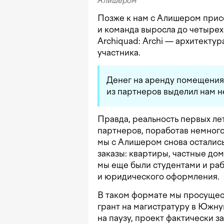
Алишером
Позже к нам с Алишером прис
и команда выросла до четырех 
Archiquad: Archi — архитекту
участника.
Денег на аренду помещения 
из партнеров выделил нам н
Правда, реальность первых лет
партнеров, поработав немного
мы с Алишером снова осталис
заказы: квартиры, частные до
мы еще были студентами и раб
и юридического оформления.
В таком формате мы просущест
грант на магистратуру в Южну
на паузу, проект фактически за