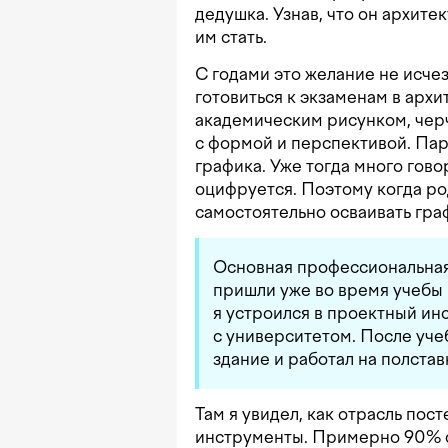
дедушка. Узнав, что он архитек
им стать.
С годами это желание не исчез
готовиться к экзаменам в архи
академическим рисунком, черч
с формой и перспективой. Па
графика. Уже тогда много гово
оцифруется. Поэтому когда ро
самостоятельно осваивать гр
Основная профессиональная
пришли уже во время учебы 
я устроился в проектный ин
с университетом. После уче
здание и работал на полстав
Там я увидел, как отрасль по
инструменты. Примерно 90% 