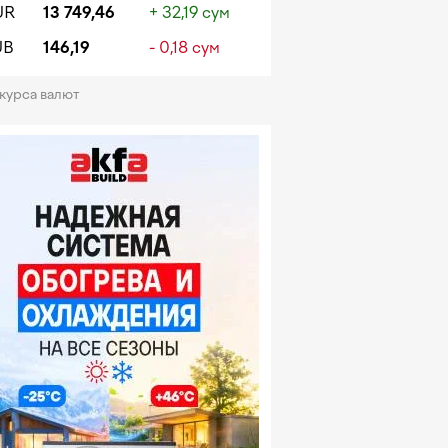
UR
13 749,46
+ 32,19 сум
UB
146,19
- 0,18 сум
 курса валют