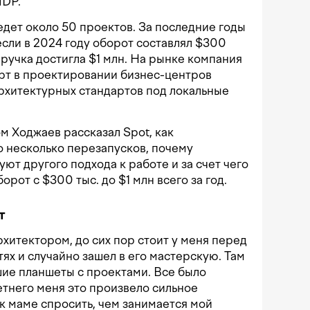
NDP.
дет около 50 проектов. За последние годы
если в 2024 году оборот составлял $300
выручка достигла $1 млн. На рынке компания
рт в проектировании бизнес-центров
рхитектурных стандартов под локальные
м Ходжаев рассказал Spot, как
 несколько перезапусков, почему
т другого подхода к работе и за счет чего
рот с $300 тыс. до $1 млн всего за год.
т
рхитектором, до сих пор стоит у меня перед
тях и случайно зашел в его мастерскую. Там
шие планшеты с проектами. Все было
етнего меня это произвело сильное
 к маме спросить, чем занимается мой