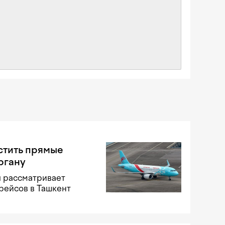
стить прямые
ргану
я рассматривает
рейсов в Ташкент