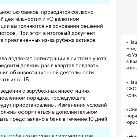
ьностью банков, проводятся согласно
ой деятельности» и «О валютном
ации выполняются на основании решений
стров. При этом в итоговый документ
а привлеченных из-за рубежа активов
«Наш
межд
из У
ла подлежат регистрации в системе учета
в Ка
иденты должны раз в квартал подавать
и ин
ния об инвестиционной деятельности
ать их в ЦБ.
«Наш
CEO 
сведения о зарубежных инвестициях
конк
ановленном порядке, последующие
будут приостановлены. Изменения условий
«Сня
должны оформляться в дополнительном
поря
ть представлено в банк в течение 10 дней.
юрис
нтробанка вступит в силу через три
«Нел