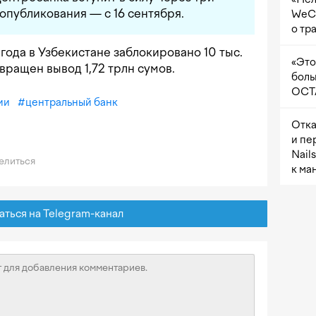
опубликования — с 16 сентября.
WeCh
о тр
а года в Узбекистане заблокировано 10 тыс.
«Это
вращен вывод 1,72 трлн сумов.
боль
OCTA
ии
#
центральный банк
Отка
и пе
Nail
елиться
к ма
ься на Telegram-канал