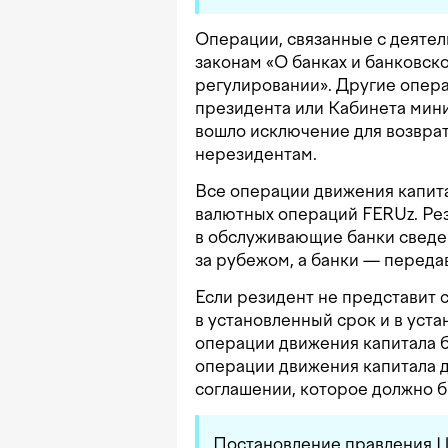
Операции, связанные с деятел
законам «О банках и банковск
регулировании». Другие опер
президента или Кабинета мини
вошло исключение для возврат
нерезидентам.
Все операции движения капита
валютных операций FERUz. Рез
в обслуживающие банки сведе
за рубежом, а банки — передав
Если резидент не представит 
в установленный срок и в уст
операции движения капитала 
операции движения капитала 
соглашении, которое должно бы
Постановление правления Це