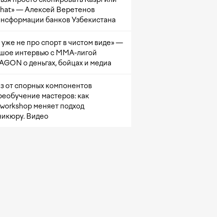
at» — Алексей Веретенов
ансформации банков Узбекистана
 уже не про спорт в чистом виде» —
шое интервью с ММА-лигой
GON о деньгах, бойцах и медиа
з от спорных компонентов
реобучение мастеров: как
sworkshop меняет подход
никюру. Видео