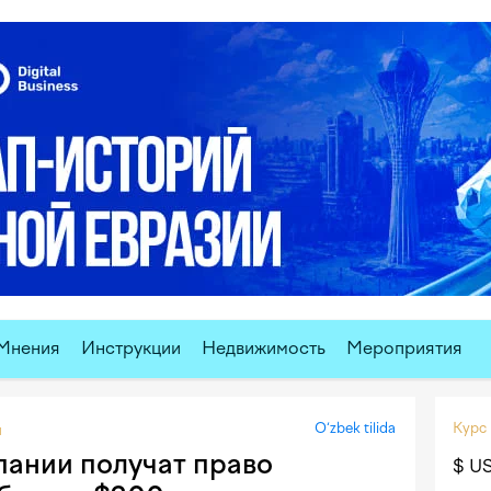
Мнения
Инструкции
Недвижимость
Мероприятия
O‘zbek tilida
Курс
ы
пании получат право
$ U