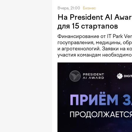
Вчера, 21:00
Бизнес
На President AI Awa
для 15 стартапов
Финансирование от IT Park Ve
госуправления, медицины, об
и агротехнологий. Заявки на к
участия командам необходимо