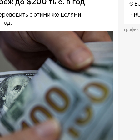
беж до $200 тыс. в год
€ E
ереводить с этими же целями
₽ R
 год.
график