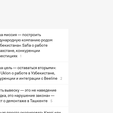
а миссия — построить
ународную компанию родом
збекистана»: Safia о работе
захстане, конкуренции
вестициях
1
а цель — оставаться вторыми»:
Uklon о работе в Узбекистане,
уренции и интеграции с Beeline
2
ть вывеску — это не наведение
дка, это нарушение закона» —
т о демонтаже в Ташкенте
5
ьзя просто скопировать Kaspi или