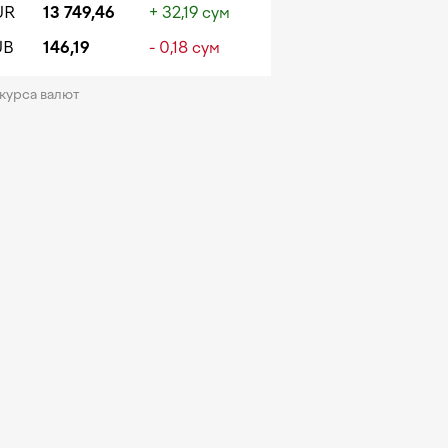
UR
13 749,46
+ 32,19 сум
UB
146,19
- 0,18 сум
 курса валют