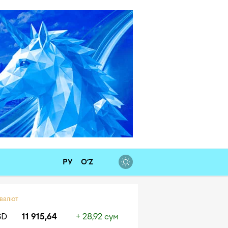
РУ
O‘Z
 валют
SD
11 915,64
+ 28,92 сум