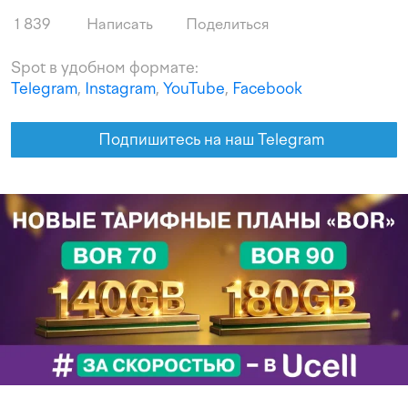
1 839
Написать
Поделиться
Spot в удобном формате:
Telegram
,
Instagram
,
YouTube
,
Facebook
Подпишитесь на наш Telegram