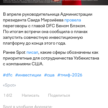
В апреле руководительница Администрации
президента Саида Мирзиёева
провела
переговоры с главой DFC Беном Блэком.
По итогам встречи она сообщила о планах
запустить совместную инвестиционную
платформу до конца этого года.
Ранее Spot
писал
, какие сферы обозначены как
приоритетные для сотрудничества Узбекистана
с компаниями США.
#
dfc
#
инвестиции
#
сша
#
тмиф-2026
«Spot»
1 612
Написать
Поделиться
Spot в удобном формате: