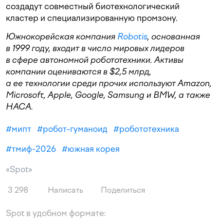
создадут совместный биотехнологический
кластер и специализированную промзону.
Южнокорейская компания
Robotis
, основанная
в 1999 году, входит в число мировых лидеров
в сфере автономной робототехники. Активы
компании оцениваются в $2,5 млрд,
а ее технологии среди прочих используют Amazon,
Microsoft, Apple, Google, Samsung и BMW, а также
НАСА.
#
мипт
#
робот-гуманоид
#
робототехника
#
тмиф-2026
#
южная корея
«Spot»
3 298
Написать
Поделиться
Spot в удобном формате: