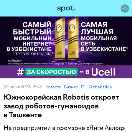
20 июня 2026, 15:45
Новости
Бизнес
IT
O‘zbek tilida
Южнокорейская Robotis откроет
завод роботов-гуманоидов
в Ташкенте
На предприятии в промзоне «Янги Авлод»