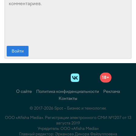
Войти
18+
О сайте
Политика конфиденциальности
Реклама
Контакты
© 2017-2026 Spot – Бизнес и технологии.
ООО «Afisha Media». Регистрации электронного СМИ №1207 от 13
августа 2019
Учредитель: ООО «Afisha Media»
Главный редактор: Эркенова Динора Файзуллоевна