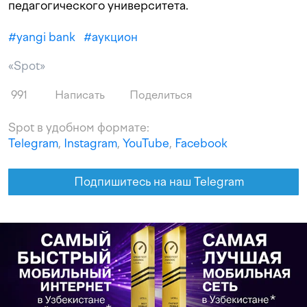
педагогического университета.
#
yangi bank
#
аукцион
«Spot»
991
Написать
Поделиться
Spot в удобном формате:
Telegram
,
Instagram
,
YouTube
,
Facebook
Подпишитесь на наш Telegram