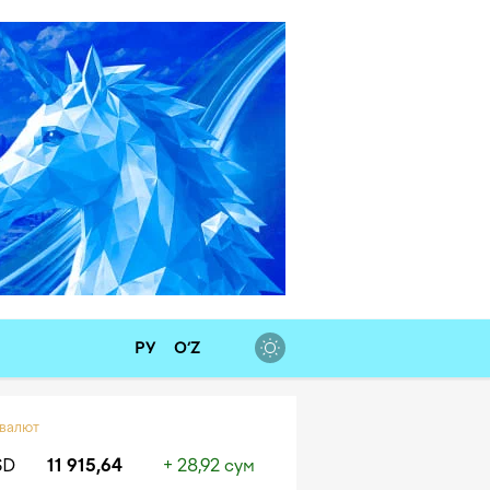
РУ
O‘Z
 валют
SD
11 915,64
+ 28,92 сум