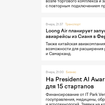
возле торгового комплекса и 
с повторным подключением п
Вчера, 21:37
Транспорт
Loong Air планирует запу
авиарейсы из Сианя в Фе
Также китайская авиакомпани
возможности для расширения 
и Самарканд.
Вчера, 21:00
Бизнес
На President AI Awa
для 15 стартапов
Финансирование от IT Park Ve
госуправления, медицины, об
и агротехнологий. Заявки на к