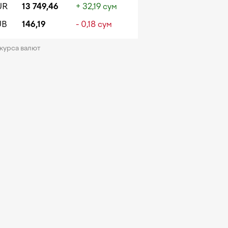
UR
13 749,46
+ 32,19 сум
UB
146,19
- 0,18 сум
 курса валют