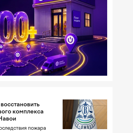
 восстановить
вого комплекса
 Навои
оследствия пожара