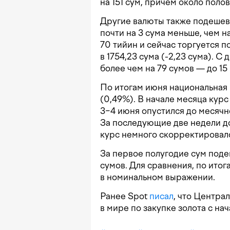
на 151 сум, причем около поло
Другие валюты также подешевел
почти на 3 сума меньше, чем н
70 тийин и сейчас торгуется п
в 1754,23 сума (-2,23 сума). 
более чем на 79 сумов — до 15
По итогам июня национальная
(0,49%). В начале месяца курс
3−4 июня опустился до месячн
За последующие две недели до
курс немного скорректировалс
За первое полугодие сум поде
сумов. Для сравнения, по итог
в номинальном выражении.
Ранее Spot
писал
, что Центра
в мире по закупке золота с нач