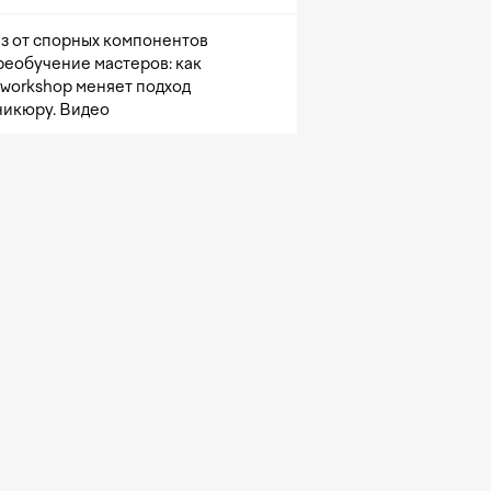
з от спорных компонентов
реобучение мастеров: как
sworkshop меняет подход
никюру. Видео