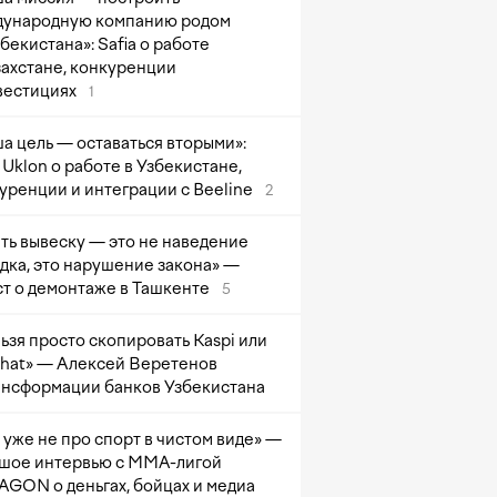
ународную компанию родом
збекистана»: Safia о работе
захстане, конкуренции
вестициях
1
а цель — оставаться вторыми»:
Uklon о работе в Узбекистане,
уренции и интеграции с Beeline
2
ть вывеску — это не наведение
дка, это нарушение закона» —
т о демонтаже в Ташкенте
5
ьзя просто скопировать Kaspi или
at» — Алексей Веретенов
ансформации банков Узбекистана
 уже не про спорт в чистом виде» —
шое интервью с ММА-лигой
GON о деньгах, бойцах и медиа