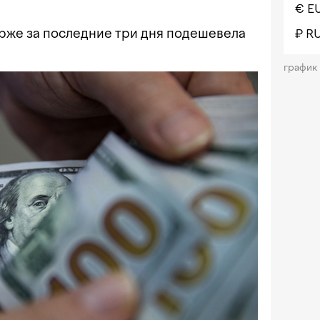
€ E
рже за последние три дня подешевела
₽ R
график