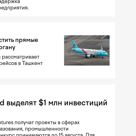
задержка
редприятия.
стить прямые
ргану
я рассматривает
рейсов в Ташкент
rd выделят $1 млн инвестиций
ntures получат проекты в сферах
разования, промышленности
онкурс принимаются до 15 августа. Для