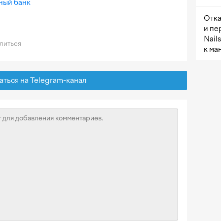
ный банк
Отка
и пе
Nail
литься
к ма
ься на Telegram-канал