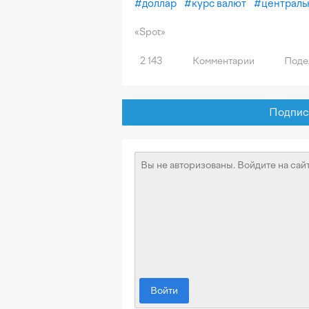
#
доллар
#
курс валют
#
централь
«Spot»
2 143
Комментарии
Поде
Подписат
Войти