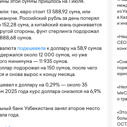
вины этой суммы пришлось на 1 июля.
межд
и: так, евро стоит 13 588,92 сума, или
из У
в Ка
акануне. Российский рубль за день потерял
и ин
о 152,28 сума, а китайский юань оценивается
С другой стороны, фунт стерлинга подорожал
«Наш
 888,68 сумов.
CEO 
 валюта
подешевела
к доллару на 58,9 сумов
конк
 держался около 12 000 сумов, но уже
ого минимума — 11 935 сумов.
«Сня
ллар подорожал на 150 сумов, после чего
поря
юрис
я и снова вырос к концу месяца.
шевел к доллару на 0,29% — около 35
«Нел
ам 2025 года курс доллара снизился на 6,9%
WeCh
о тр
льный банк Узбекистана занял второе место
«Это
ала года.
боль
OCTA