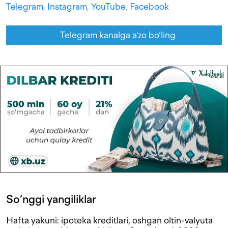
Telegram
,
Instagram
,
YouTube
,
Facebook
Telegram kanalga a'zo bo‘ling
So‘nggi yangiliklar
Hafta yakuni: ipoteka kreditlari, oshgan oltin-valyuta