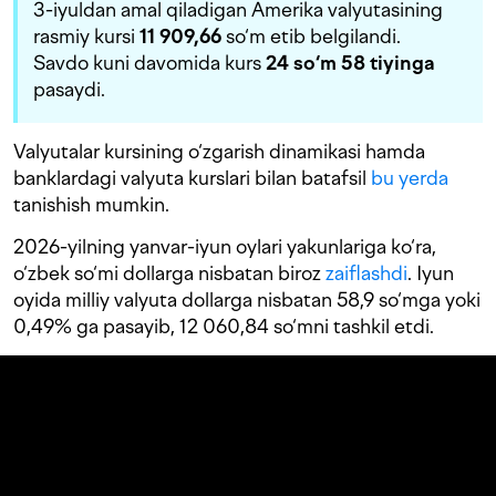
3-iyuldan amal qiladigan Amerika valyutasining
rasmiy kursi
11 909,66
so‘m etib belgilandi.
Savdo kuni davomida kurs
24 s
o‘m 58 tiyinga
pasaydi.
Valyutalar kursining o‘zgarish dinamikasi hamda
banklardagi valyuta kurslari bilan batafsil
bu yerda
tanishish mumkin.
2026-yilning yanvar-iyun oylari yakunlariga ko‘ra,
o‘zbek so‘mi dollarga nisbatan biroz
zaiflashdi
. Iyun
oyida milliy valyuta dollarga nisbatan 58,9 so‘mga yoki
0,49% ga pasayib, 12 060,84 so‘mni tashkil etdi.