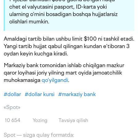
chet el valyutasini pasport, ID-karta yoki
ularning o‘rnini bosadigan boshqa hujjatlarsiz
olishlari mumkin.
Amaldagi tartib bilan ushbu limit $100 ni tashkil etadi.
Yangi tartib hujjat qabul qilingan kundan e’tiboran 3
oydan keyin kuchga kiradi.
Markaziy bank tomonidan ishlab chiqilgan mazkur
qaror loyihasi joriy yilning mart oyida jamoatchilik
muhokamasiga
qo‘yilgandi
.
#
dollar
#
dollar kursi
#
markaziy bank
«Spot»
10 654
Yozing
Tavsiya qilish
Spot — sizga qulay formatda: