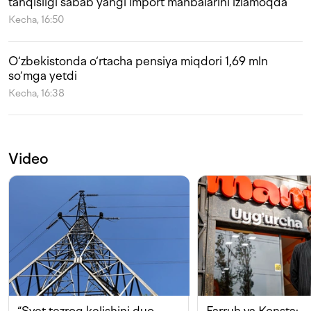
tanqisligi sabab yangi import manbalarini izlamoqda
Kecha, 16:50
O‘zbekistonda o‘rtacha pensiya miqdori 1,69 mln
so‘mga yetdi
Kecha, 16:38
Video