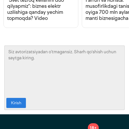
“Svet tezroq kelishini duo
Farruh va Konsta:
qilyapmiz”: biznes elektr
musofirlikdagi tan
uzilishiga qanday yechim
oyiga 700 mln ayla
topmoqda? Video
manti biznesigacha
Kirish
18+