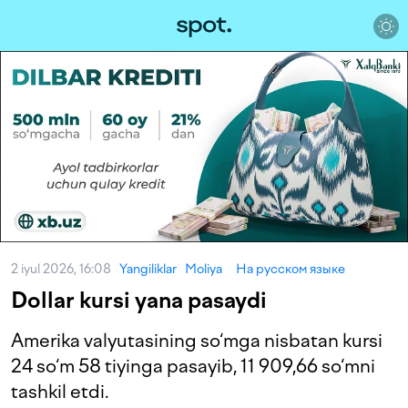
2 iyul 2026, 16:08
Yangiliklar
Moliya
На русском языке
Dollar kursi yana pasaydi
Amerika valyutasining so‘mga nisbatan kursi
24 so‘m 58 tiyinga pasayib, 11 909,66 so‘mni
tashkil etdi.