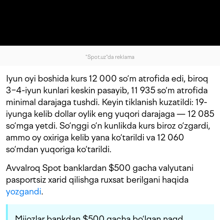
"Spot.uz"da reklama
Iyun oyi boshida kurs 12 000 so‘m atrofida edi, biroq
3−4-iyun kunlari keskin pasayib, 11 935 so‘m atrofida
minimal darajaga tushdi. Keyin tiklanish kuzatildi: 19-
iyunga kelib dollar oylik eng yuqori darajaga — 12 085
so‘mga yetdi. So‘nggi o‘n kunlikda kurs biroz o‘zgardi,
ammo oy oxiriga kelib yana ko‘tarildi va 12 060
so‘mdan yuqoriga ko‘tarildi.
Avvalroq Spot banklardan $500 gacha valyutani
pasportsiz xarid qilishga ruxsat berilgani haqida
yozgandi
.
Mijozlar bankdan $500 gacha bo‘lgan naqd