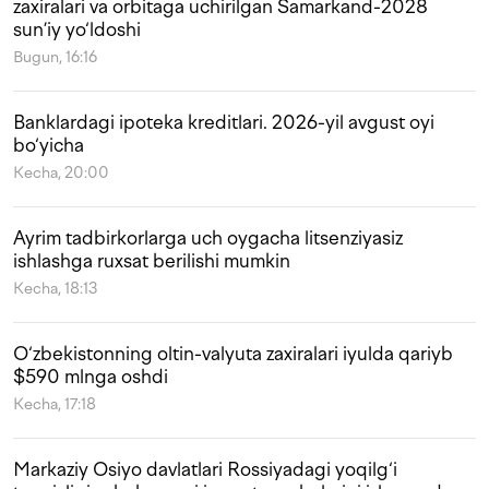
zaxiralari va orbitaga uchirilgan Samarkand-2028
sun’iy yo‘ldoshi
Bugun, 16:16
Banklardagi ipoteka kreditlari. 2026-yil avgust oyi
bo‘yicha
Kecha, 20:00
Ayrim tadbirkorlarga uch oygacha litsenziyasiz
ishlashga ruxsat berilishi mumkin
Kecha, 18:13
O‘zbekistonning oltin-valyuta zaxiralari iyulda qariyb
$590 mlnga oshdi
Kecha, 17:18
Markaziy Osiyo davlatlari Rossiyadagi yoqilg‘i