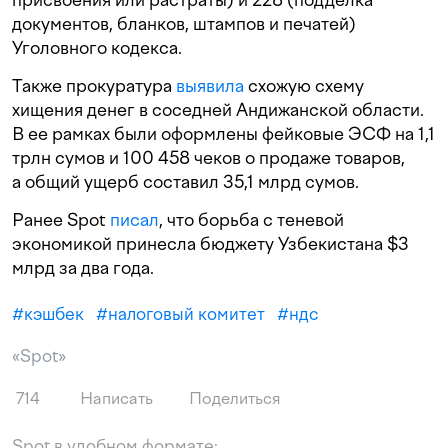
документов, бланков, штампов и печатей)
Уголовного кодекса.
Также прокуратура
выявила
схожую схему
хищения денег в соседней Андижанской области.
В ее рамках были оформлены фейковые ЭСФ на 1,1
трлн сумов и 100 458 чеков о продаже товаров,
а общий ущерб составил 35,1 млрд сумов.
Ранее Spot
писал
, что борьба с теневой
экономикой принесла бюджету Узбекистана $3
млрд за два года.
#
кэшбек
#
налоговый комитет
#
ндс
«Spot»
714
Написать
Поделиться
Spot в удобном формате: