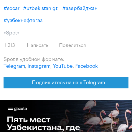
#
socar
#
uzbekistan gtl
#
азербайджан
#
узбекнефтегаз
«Spot»
1 213
Написать
Поделиться
Spot в удобном формате:
Telegram
,
Instagram
,
YouTube
,
Facebook
Подпишитесь на наш Telegram