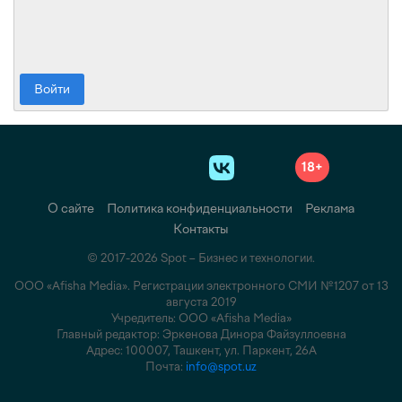
Войти
18+
О сайте
Политика конфиденциальности
Реклама
Контакты
© 2017-2026 Spot – Бизнес и технологии.
ООО «Afisha Media». Регистрации электронного СМИ №1207 от 13
августа 2019
Учредитель: ООО «Afisha Media»
Главный редактор: Эркенова Динора Файзуллоевна
Адрес: 100007, Ташкент, ул. Паркент, 26А
Почта:
info@spot.uz