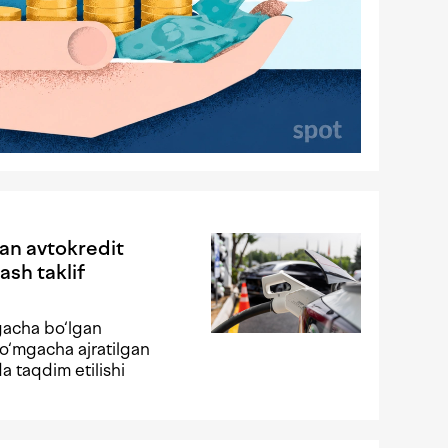
gan avtokredit
ash taklif
gacha bo‘lgan
o‘mgacha ajratilgan
da taqdim etilishi