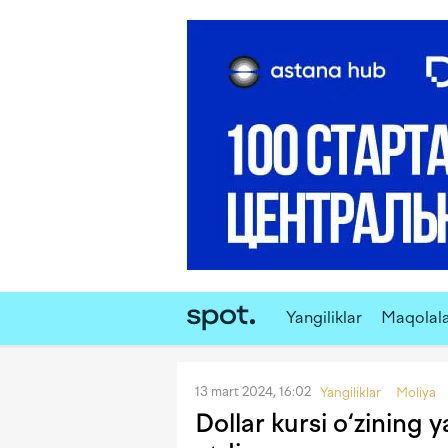
Yangiliklar
Maqolal
13 mart 2024, 16:02
Yangiliklar
Moliya
Dollar kursi o‘zining 