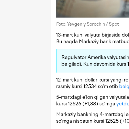
Foto: Yevgeniy Sorochin / Spot
13-mart kuni valyuta birjasida dol
Bu haqda Markaziy bank matbuo
Regulyator Amerika valyutasin
belgiladi. Kun davomida kurs
12-mart kuni dollar kursi yangi r
rasmiy kursi 12534 so‘m etib
belg
5-martdagi e’lon qilgan valyutal
kursi 12526 (+1,38) so‘mga
yetdi
.
Markaziy bankning 4-martdagi e’
so‘mga nisbatan kursi 12525 (+1