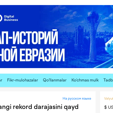
ar
Fikr-mulohazalar
Qo‘llanmalar
Ko‘chmas mulk
Tadbi
На русском языке
Valyut
yangi rekord darajasini qayd
$ U