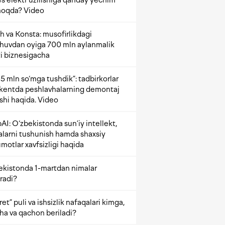
s elektr uzilishiga qanday yechim
oqda? Video
h va Konsta: musofirlikdagi
shuvdan oyiga 700 mln aylanmalik
i biznesigacha
5 mln so‘mga tushdik”: tadbirkorlar
kentda peshlavhalarning demontaj
ishi haqida. Video
AI: O‘zbekistonda sun’iy intellekt,
alarni tushunish hamda shaxsiy
motlar xavfsizligi haqida
ekistonda 1-martdan nimalar
radi?
et” puli va ishsizlik nafaqalari kimga,
ha va qachon beriladi?