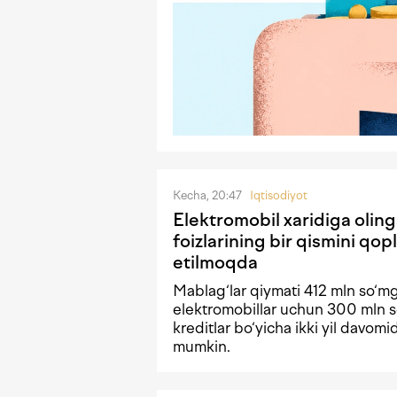
Kecha, 20:47
Iqtisodiyot
Elektromobil xaridiga olin
foizlarining bir qismini qopl
etilmoqda
Mablag‘lar qiymati 412 mln so‘m
elektromobillar uchun 300 mln s
kreditlar bo‘yicha ikki yil davomi
mumkin.