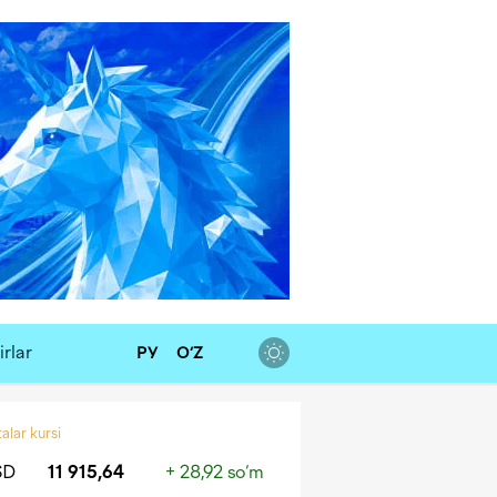
rlar
РУ
O‘Z
alar kursi
SD
11 915,64
+ 28,92 so‘m