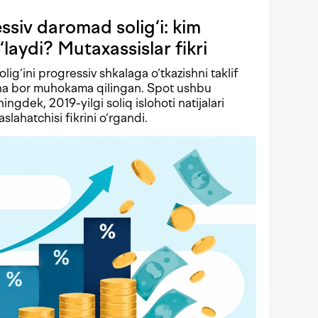
siv daromad solig‘i: kim
‘laydi? Mutaxassislar fikri
solig‘ini progressiv shkalaga o‘tkazishni taklif
echa bor muhokama qilingan. Spot ushbu
ningdek, 2019-yilgi soliq islohoti natijalari
lahatchisi fikrini o‘rgandi.