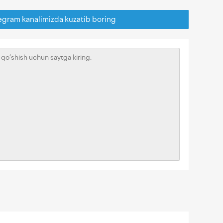
egram kanalimizda kuzatib boring