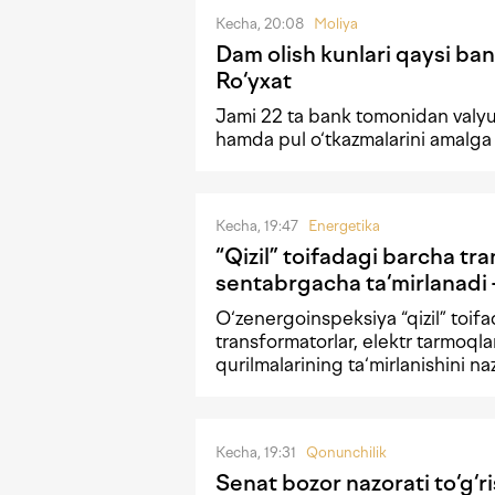
Kecha, 20:08
Moliya
Dam olish kunlari qaysi ban
Ro‘yxat
Jami 22 ta bank tomonidan valyu
hamda pul o‘tkazmalarini amalga
Kecha, 19:47
Energetika
“Qizil” toifadagi barcha tr
sentabrgacha ta‘mirlanad
O‘zenergoinspeksiya “qizil” toif
transformatorlar, elektr tarmoqla
qurilmalarining ta‘mirlanishini naz
Kecha, 19:31
Qonunchilik
Senat bozor nazorati to‘g‘r