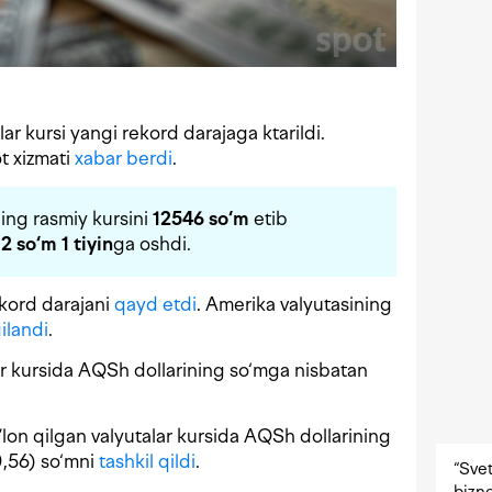
lar kursi yangi rekord darajaga ktarildi.
t xizmati
xabar berdi
.
ing rasmiy kursini
12546 so‘m
etib
12 so‘m 1 tiyin
ga oshdi.
ekord darajani
qayd etdi
. Amerika valyutasining
ilandi
.
ar kursida AQSh dollarining so‘mga nisbatan
lon qilgan valyutalar kursida AQSh dollarining
0,56) so‘mni
tashkil qildi
.
“Svet