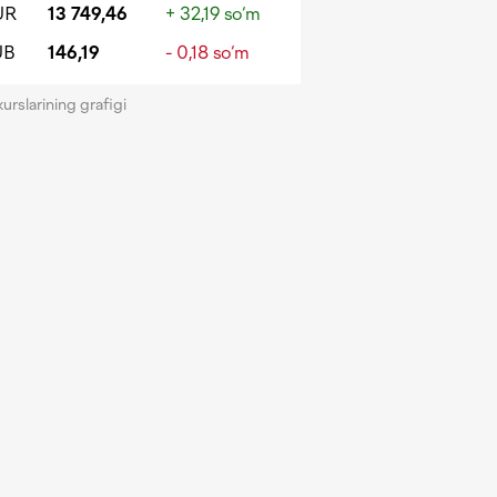
UR
13 749,46
+ 32,19 so‘m
UB
146,19
- 0,18 so‘m
kurslarining grafigi