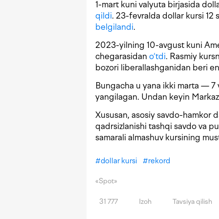
1-mart kuni valyuta birjasida dol
qildi
. 23-fevralda dollar kursi 12
belgilandi
.
2023-yilning 10-avgust kuni Amer
chegarasidan
o‘tdi
. Rasmiy kurs
bozori liberallashganidan beri en
Bungacha u yana ikki marta — 7 v
yangilagan. Undan keyin Markaz
Xususan, asosiy savdo-hamkor davla
qadrsizlanishi tashqi savdo va pul
samarali almashuv kursining must
#
dollar kursi
#
rekord
«Spot»
31 777
Izoh
Tavsiya qilish