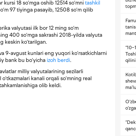
bizne
lar kursi 18 so‘mga oshib 12514 so‘mni
tashkil
topm
 so‘m 97 tiyinga pasayib, 12508 so‘m qilib
Farru
tani
ika valyutasi ilk bor 12 ming so‘m
mant
ning 400 so‘mga sakrashi 2018-yilda valyuta
g keskin ko‘tarilgan.
“10−1
a 9-avgust kunlari eng yuqori ko‘rsatkichlarni
Tosh
iy bank bu bo‘yicha
izoh berdi
.
qilin
tlar milliy valyutalarining sezilarli
Kotib
 o‘tkazmalari kanali orqali so‘mning real
shev
ahkamlanishiga olib keldi.
ma’lu
O‘zb
o‘zga
“Dekr
qanc