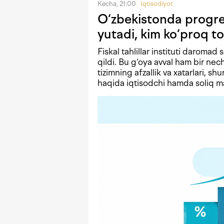
Kecha, 21:00
Iqtisodiyot
O‘zbekistonda progres
yutadi, kim ko‘proq to
Fiskal tahlillar instituti daromad 
qildi. Bu g‘oya avval ham bir n
tizimning afzallik va xatarlari, shu
haqida iqtisodchi hamda soliq mas