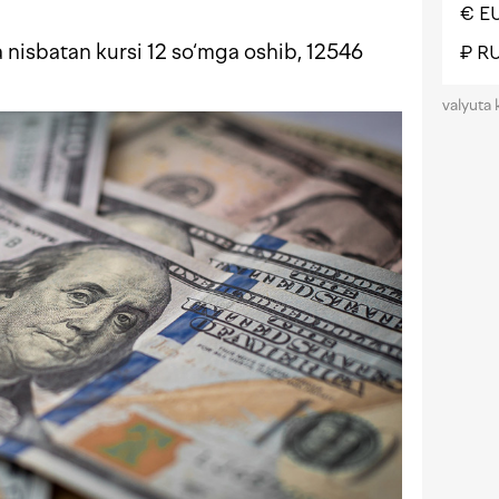
€ E
 nisbatan kursi 12 so‘mga oshib, 12546
₽ R
valyuta 