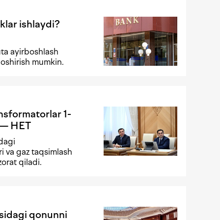
klar ishlaydi?
ta ayirboshlash
 oshirish mumkin.
ansformatorlar 1-
i — HET
adagi
ri va gaz taqsimlash
orat qiladi.
isidagi qonunni