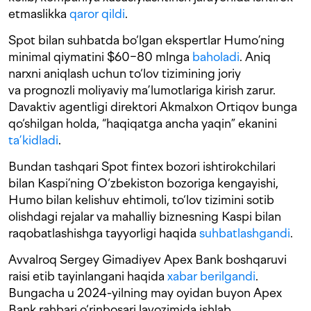
etmaslikka
qaror qildi
.
Spot bilan suhbatda bo‘lgan ekspertlar Humo’ning
minimal qiymatini $60−80 mlnga
baholadi
. Aniq
narxni aniqlash uchun to‘lov tizimining joriy
va prognozli moliyaviy ma’lumotlariga kirish zarur.
Davaktiv agentligi direktori Akmalxon Ortiqov bunga
qo‘shilgan holda, “haqiqatga ancha yaqin” ekanini
ta’kidladi
.
Bundan tashqari Spot fintex bozori ishtirokchilari
bilan Kaspi’ning O‘zbekiston bozoriga kengayishi,
Humo bilan kelishuv ehtimoli, to‘lov tizimini sotib
olishdagi rejalar va mahalliy biznesning Kaspi bilan
raqobatlashishga tayyorligi haqida
suhbatlashgandi
.
Avvalroq Sergey Gimadiyev Apex Bank boshqaruvi
raisi etib tayinlangani haqida
xabar berilgandi
.
Bungacha u 2024-yilning may oyidan buyon Apex
Bank rahbari o‘rinbosari lavozimida ishlab