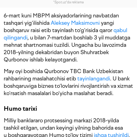
"Spot.uz"da reklama
6-mart kuni MBPM aksiyadorlarining navbatdan
tashqari yig‘ilishida
Aleksey Maksimovni
yangi
boshqaruv raisi etib tayinlash to‘g‘risida qaror
qabul
qilingandi
, u bilan 7-martdan boshlab 3 yil muddatga
mehnat shartnomasi tuzildi. Ungacha bu lavozimda
2018-yilning dekabridan buyon Shuhratbek
Qurbonov ishlab kelayotgandi.
May oyi boshida Qurbonov TBC Bank Uzbekistan
rahbarining maslahatchisi etib
tayinlangandi
. U bank
boshqaruviga biznes to‘lovlarini rivojlantirish va xizmat
ko‘rsatish masalalari bo‘yicha maslahat beradi.
Humo tarixi
Milliy banklararo protsessing markazi 2018-yilda
tashkil etilgan, undan keyingi yilning bahorida esa
u boshqarayotgan Humo to‘lov tizimi
ishga tushirildi
.