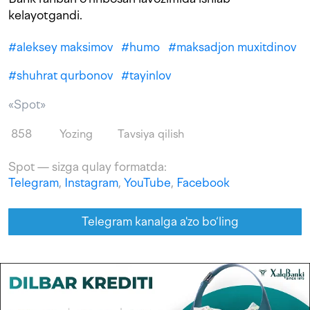
kelayotgandi.
#
aleksey maksimov
#
humo
#
maksadjon muxitdinov
#
shuhrat qurbonov
#
tayinlov
«Spot»
858
Yozing
Tavsiya qilish
Spot — sizga qulay formatda:
Telegram
,
Instagram
,
YouTube
,
Facebook
Telegram kanalga a'zo bo‘ling