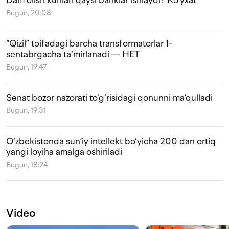
Bugun, 20:08
“Qizil” toifadagi barcha transformatorlar 1-
sentabrgacha ta‘mirlanadi — HET
Bugun, 19:47
Senat bozor nazorati to‘g‘risidagi qonunni ma’qulladi
Bugun, 19:31
O‘zbekistonda sun’iy intellekt bo‘yicha 200 dan ortiq
yangi loyiha amalga oshiriladi
Bugun, 18:24
Video