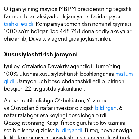
O‘tgan yilning mayida MBPM prezidentning tegishli
farmoni bilan aksiyadorlik jamiyati sifatida qayta
tashkil etildi
. Kompaniya tomonidan nominal qiymati
1000 so‘m bo‘lgan 155 448 748 dona oddiy aksiyalar
chiqarilib, Davaktiv agentligida joylashtirildi.
Xususiylashtirish jarayoni
Iyul oyi o‘rtalarida Davaktiv agentligi Humo’ning
100% ulushini xususiylashtirish boshlanganini
ma’lum
qildi
. Jarayon uch bosqichda tashkil etilib, birinchi
bosqich 22-avgustda yakunlandi.
Aktivni sotib olishga O‘zbekiston, Yevropa
va Osiyodan 8 nafar investor qiziqish
bildirgan
. 6
nafar talabgor esa keyingi bosqichga o‘tdi.
Qozog‘istonning Kaspi fintex guruhi to‘lov tizimini
sotib olishga qiziqish
bildirgandi
. Biroq, noyabr oyiga
kelib, kompaniya xususiylashtirish jarayonida ishtirok