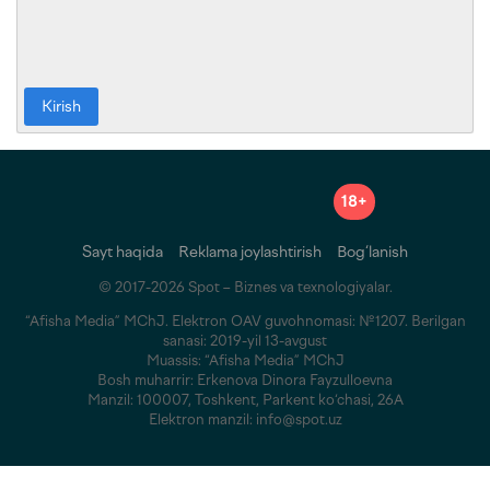
Kirish
18+
Sayt haqida
Reklama joylashtirish
Bog‘lanish
© 2017-2026 Spot – Biznes va texnologiyalar.
“Afisha Media” MChJ. Elektron OAV guvohnomasi: №1207. Berilgan
sanasi: 2019-yil 13-avgust
Muassis: “Afisha Media” MChJ
Bosh muharrir: Erkenova Dinora Fayzulloevna
Manzil: 100007, Toshkent, Parkent ko‘chasi, 26A
Elektron manzil: info@spot.uz