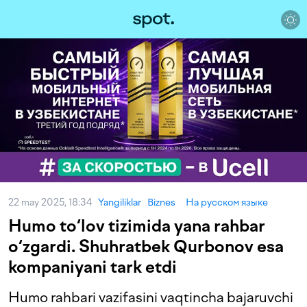
22 may 2025, 18:34
Yangiliklar
Biznes
На русском языке
Humo to‘lov tizimida yana rahbar
o‘zgardi. Shuhratbek Qurbonov esa
kompaniyani tark etdi
Humo rahbari vazifasini vaqtincha bajaruvchi