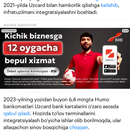
2021-yilda Uzcard bilan hamkorlik qilishga
kelishib
,
infratuzilmani integratsiyalashni boshladi.
reklama joylashtirish
РЕКЛАМА
2023-yilning yozidan buyon 6,4 mingta Humo
bankomatlari Uzcard bank kartalarini o‘zaro asosda
qabul qiladi
. Hozirda to‘lov terminallarini
integratsiyalash bo‘yicha ishlar olib borilmoqda, ular
allaqachon sinov bosqichiga
chiqqan
.