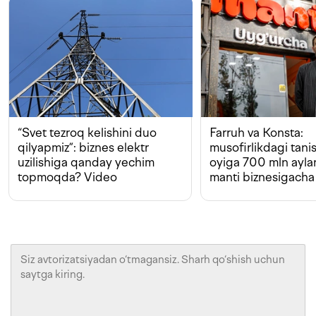
“Svet tezroq kelishini duo
Farruh va Konsta:
qilyapmiz”: biznes elektr
musofirlikdagi tan
uzilishiga qanday yechim
oyiga 700 mln ayla
topmoqda? Video
manti biznesigacha