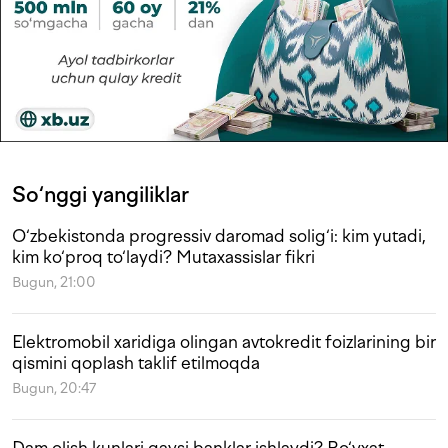
So‘nggi yangiliklar
O‘zbekistonda progressiv daromad solig‘i: kim yutadi,
kim ko‘proq to‘laydi? Mutaxassislar fikri
Bugun, 21:00
Elektromobil xaridiga olingan avtokredit foizlarining bir
qismini qoplash taklif etilmoqda
Bugun, 20:47
Dam olish kunlari qaysi banklar ishlaydi? Ro‘yxat