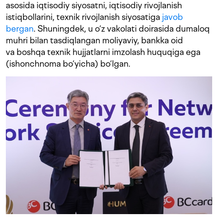
asosida iqtisodiy siyosatni, iqtisodiy rivojlanish
istiqbollarini, texnik rivojlanish siyosatiga
javob
bergan
. Shuningdek, u o‘z vakolati doirasida dumaloq
muhri bilan tasdiqlangan moliyaviy, bankka oid
va boshqa texnik hujjatlarni imzolash huquqiga ega
(ishonchnoma bo‘yicha) bo‘lgan.