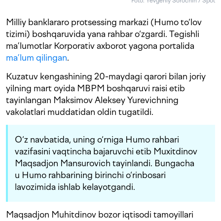
Foto: Yevgeniy Sorochin / Spot
Milliy banklararo protsessing markazi (Humo to‘lov
tizimi) boshqaruvida yana rahbar o‘zgardi. Tegishli
ma’lumotlar Korporativ axborot yagona portalida
ma’lum qilingan
.
Kuzatuv kengashining 20-maydagi qarori bilan joriy
yilning mart oyida MBPM boshqaruvi raisi etib
tayinlangan Maksimov Aleksey Yurevichning
vakolatlari muddatidan oldin tugatildi.
O‘z navbatida, uning o‘rniga Humo rahbari
vazifasini vaqtincha bajaruvchi etib Muxitdinov
Maqsadjon Mansurovich tayinlandi. Bungacha
u Humo rahbarining birinchi o‘rinbosari
lavozimida ishlab kelayotgandi.
Maqsadjon Muhitdinov bozor iqtisodi tamoyillari