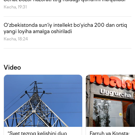
Kecha, 19:31
O‘zbekistonda sun’iy intellekt bo‘yicha 200 dan ortiq
yangi loyiha amalga oshiriladi
Kecha, 18:24
Video
“Svet tezroq kelishini duo
Farruh va Konsta: