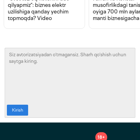
qilyapmiz”: biznes elektr
musofirlikdagi tan
uzilishiga qanday yechim
oyiga 700 mln ayla
topmoqda? Video
manti biznesigacha
Kirish
18+