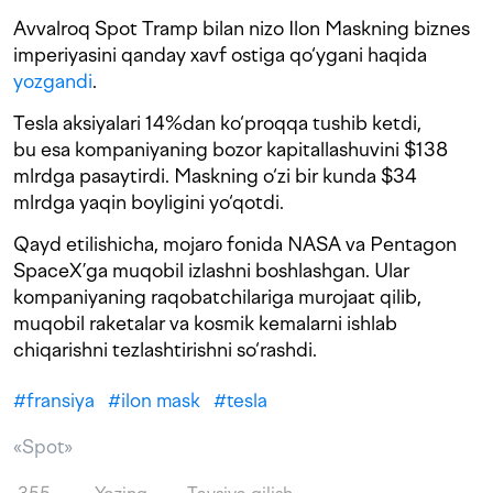
Avvalroq Spot Tramp bilan nizo Ilon Maskning biznes
imperiyasini qanday xavf ostiga qo‘ygani haqida
yozgandi
.
Tesla aksiyalari 14%dan ko‘proqqa tushib ketdi,
bu esa kompaniyaning bozor kapitallashuvini $138
mlrdga pasaytirdi. Maskning o‘zi bir kunda $34
mlrdga yaqin boyligini yo‘qotdi.
Qayd etilishicha, mojaro fonida NASA va Pentagon
SpaceX’ga muqobil izlashni boshlashgan. Ular
kompaniyaning raqobatchilariga murojaat qilib,
muqobil raketalar va kosmik kemalarni ishlab
chiqarishni tezlashtirishni so‘rashdi.
#
fransiya
#
ilon mask
#
tesla
«Spot»