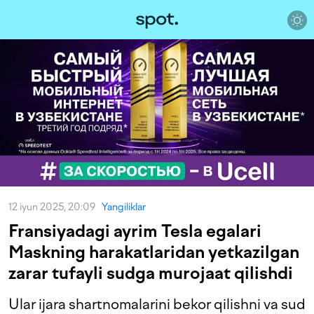
12 iyun 2025, 20:09
Yangiliklar
Fransiyadagi ayrim Tesla egalari
Maskning harakatlaridan yetkazilgan
zarar tufayli sudga murojaat qilishdi
Ular ijara shartnomalarini bekor qilishni va sud