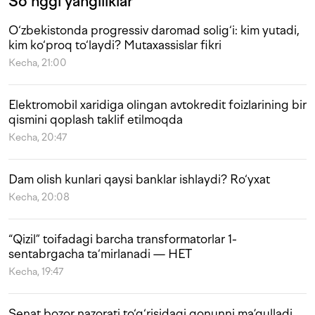
So‘nggi yangiliklar
O‘zbekistonda progressiv daromad solig‘i: kim yutadi,
kim ko‘proq to‘laydi? Mutaxassislar fikri
Kecha, 21:00
Elektromobil xaridiga olingan avtokredit foizlarining bir
qismini qoplash taklif etilmoqda
Kecha, 20:47
Dam olish kunlari qaysi banklar ishlaydi? Ro‘yxat
Kecha, 20:08
“Qizil” toifadagi barcha transformatorlar 1-
sentabrgacha ta‘mirlanadi — HET
Kecha, 19:47
Senat bozor nazorati to‘g‘risidagi qonunni ma’qulladi