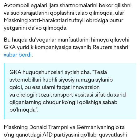
Avtomobil egalari ijara shartnomalarini bekor qilishni
va sud xarajatlarini qoplashni talab qilmoqda, ular
Maskning xatti-harakatlari tufayli obro‘siga putur
yetganini da’vo qilmoqda.
Bu haqda da’vogarlar manfaatlarini himoya qiluvchi
GKA yuridik kompaniyasiga tayanib Reuters nashri
xabar berdi
.
GKA huquqshunoslari aytishicha, “Tesla
avtomobillari kuchli siyosiy ramzga aylanib
qoldi, bu esa ularni faqat innovatsion
va ekologik toza transport vositasi sifatida xarid
qilganlarning chuqur ko‘ngli qolishiga sabab
bo‘lmoqda”.
Maskning Donald Trampni va Germaniyaning o‘ta
o‘ng qanotdagi AfD partiyasini qo‘llab-quvvatlashi