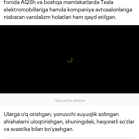
fonida AQSh va boshqa mamlakatlarda Tesla
elektromobillariga hamda kompaniya avtosalonlariga
nisbatan vandalizm holatlari ham qayd etilgan.
"Spot.uz"da reklama
Ularga o‘q otishgan, yonuvchi suyuqlik solingan
shishalarni uloqtirishgan, shuningdek, haqoratli so‘zlar
va svastika bilan bo‘yashgan.