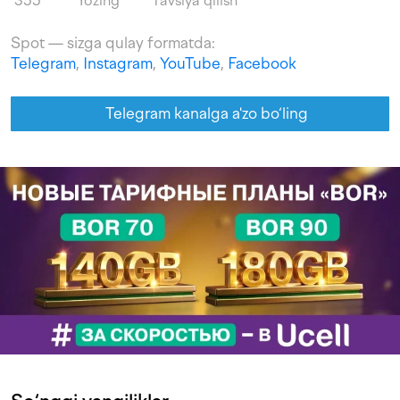
355
Yozing
Tavsiya qilish
Spot — sizga qulay formatda:
Telegram
,
Instagram
,
YouTube
,
Facebook
Telegram kanalga a'zo bo‘ling