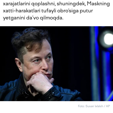
xarajatlarini qoplashni, shuningdek, Maskning
xatti-harakatlari tufayli obro‘siga putur
yetganini da’vo qilmoqda.
Foto: Susan Walsh / AP