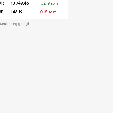
UR
13 749,46
+ 32,19 so‘m
UB
146,19
- 0,18 so‘m
kurslarining grafigi