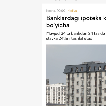
Kecha, 20:00
Moliya
Banklardagi ipoteka kr
bo‘yicha
Mavjud 34 ta bankdan 24 tasida i
stavka 24%ni tashkil etadi.