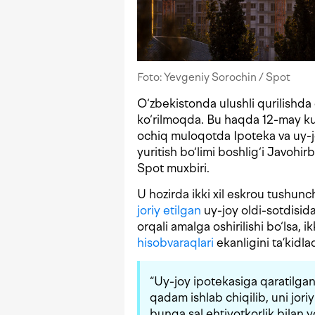
Foto: Yevgeniy Sorochin / Spot
O‘zbekistonda ulushli qurilishda e
ko‘rilmoqda. Bu haqda 12-may kuni
ochiq muloqotda Ipoteka va uy-joy
yuritish bo‘limi boshlig‘i Javoh
Spot muxbiri.
U hozirda ikki xil eskrou tushunc
joriy etilgan
uy-joy oldi-sotdisid
orqali amalga oshirilishi bo‘lsa, i
hisobvaraqlari
ekanligini ta’kidlad
“Uy-joy ipotekasiga qaratilga
qadam ishlab chiqilib, uni jori
bunga sal ehtiyotkorlik bilan y