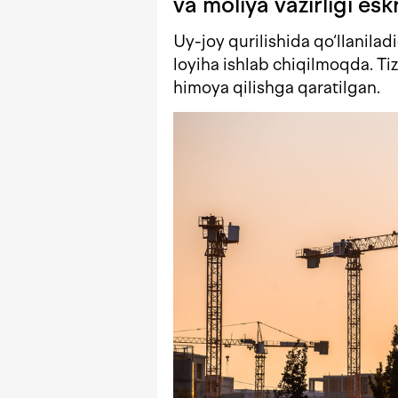
va moliya vazirligi esk
Uy-joy qurilishida qo‘llanilad
loyiha ishlab chiqilmoqda. Ti
himoya qilishga qaratilgan.