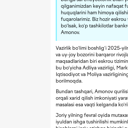
qilganimizdan keyin nafaqat fu
huquqlarini ham himoya qilishi
fuqarolarimiz. Biz hozir eskrou t
bo‘lsak, ko‘p tashkilotlar ban
Amonov.
Vazirlik bo‘limi boshlig‘i 2025-y
va uy-joy bozorini barqaror rivojl
maqsadlaridan biri eskrou tizimin
bu bo‘yicha Adliya vazirligi, Ma
Iqtisodiyot va Moliya vazirligining 
borilmoqda.
Bundan tashqari, Amonov qurilish
orqali xarid qilish imkoniyati yar
masalasi esa vaqti kelganda ko‘ri
Joriy yilning fevral oyida mutaxa
iyuldan ishga tushirilishi mumkin