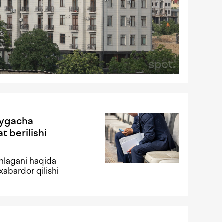
oygacha
t berilishi
shlagani haqida
xabardor qilishi