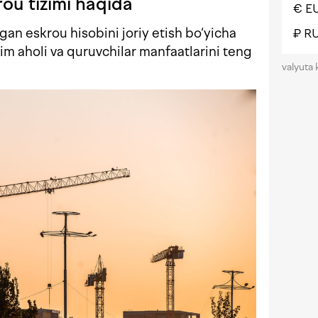
rou tizimi haqida
€ E
igan eskrou hisobini joriy etish bo‘yicha
₽ R
zim aholi va quruvchilar manfaatlarini teng
valyuta 