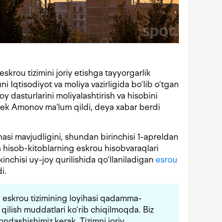
skrou tizimini joriy etishga tayyorgarlik
 Iqtisodiyot va moliya vazirligida bo‘lib o‘tgan
 dasturlarini moliyalashtirish va hisobini
irbek Amonov ma’lum qildi, deya xabar berdi
hasi mavjudligini, shundan birinchisi 1-apreldan
a hisob-kitoblarning eskrou hisobvaraqlari
kkinchisi uy-joy qurilishida qo‘llaniladigan
esrou
i.
n eskrou tizimining loyihasi qadamma-
y qilish muddatlari ko‘rib chiqilmoqda. Biz
ondashishimiz kerak. Tizimni joriy