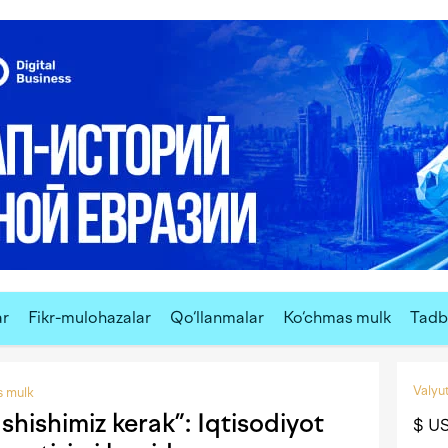
ar
Fikr-mulohazalar
Qo‘llanmalar
Ko‘chmas mulk
Tadbi
Valyut
 mulk
hishimiz kerak”: Iqtisodiyot
$ U