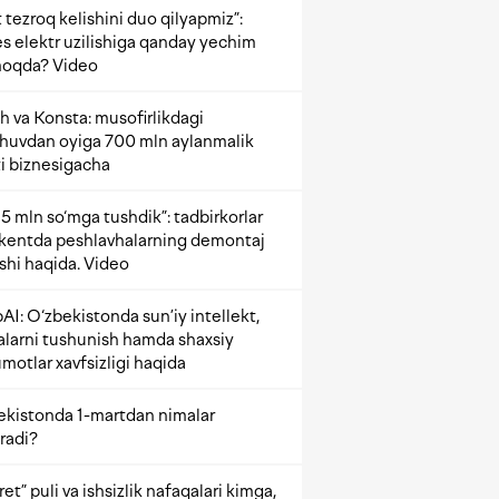
 tezroq kelishini duo qilyapmiz”:
s elektr uzilishiga qanday yechim
oqda? Video
h va Konsta: musofirlikdagi
shuvdan oyiga 700 mln aylanmalik
i biznesigacha
5 mln so‘mga tushdik”: tadbirkorlar
kentda peshlavhalarning demontaj
ishi haqida. Video
AI: O‘zbekistonda sun’iy intellekt,
alarni tushunish hamda shaxsiy
motlar xavfsizligi haqida
ekistonda 1-martdan nimalar
radi?
et” puli va ishsizlik nafaqalari kimga,