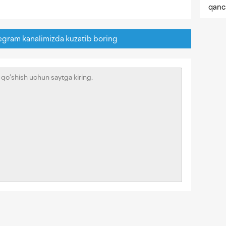
qanc
egram kanalimizda kuzatib boring