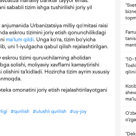
 navbatda mahalliy banklar tayyor emas.
“Svet
 sababli tizim ishga tushirilishi joriy yil
bizne
topm
anjumanida Urbanizatsiya milliy qo‘mitasi raisi
Farru
da eskrou tizimini joriy etish qonunchilikdagi
tani
ini
ma’lum qildi
. Unga ko‘ra, tizim bo‘yicha
mant
ib, uni 1-iyulgacha qabul qilish rejalashtirilgan.
v eskrou tizimi quruvchilarning aholidan
“10−1
ibga solishi, moliyaviy xavflarni kamaytirishi
Tosh
 olishini ta’kidladi. Hozircha tizim ayrim xususiy
qilin
lanmoqda.
Kotib
eka omonatini joriy etish rejalashtirilayotgani
shev
ma’lu
ligi
#
qurilish
#
ulushli qurilish
#
uy-joy
O‘zb
o‘zga
“Dekr