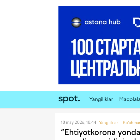
Yangiliklar
Maqolal
18 may 2026, 18:44
Yangiliklar
Ko‘chmas
“Ehtiyotkorona yondas