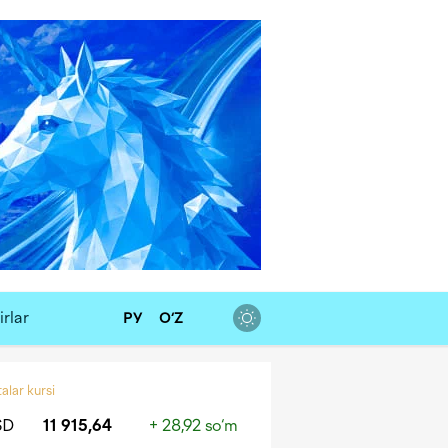
rlar
РУ
O‘Z
alar kursi
SD
11 915,64
+ 28,92 so‘m