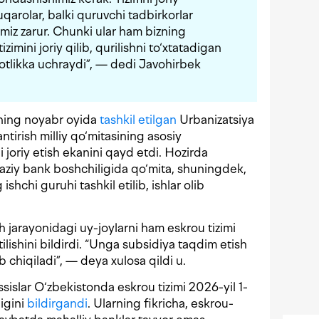
qarolar, balki quruvchi tadbirkorlar
miz zarur. Chunki ular ham bizning
izimini joriy qilib, qurilishni to‘xtatadigan
krotlikka uchraydi”, — dedi Javohirbek
ilning noyabr oyida
tashkil etilgan
Urbanizatsiya
antirish milliy qo‘mitasining asosiy
i joriy etish ekanini qayd etdi. Hozirda
rkaziy bank boshchiligida qo‘mita, shuningdek,
ishchi guruhi tashkil etilib, ishlar olib
 jarayonidagi uy-joylarni ham eskrou tizimi
atilishini bildirdi. “Unga subsidiya taqdim etish
b chiqiladi”, — deya xulosa qildi u.
ssislar O‘zbekistonda eskrou tizimi 2026-yil 1-
ligini
bildirgandi
. Ularning fikricha, eskrou-