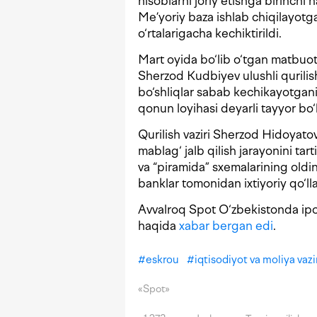
hisoblarni joriy etishga birinchi
Me’yoriy baza ishlab chiqilayotgani
o‘rtalarigacha kechiktirildi.
Mart oyida bo‘lib o‘tgan matbuot 
Sherzod Kudbiyev ulushli qurilish
bo‘shliqlar sabab kechikayotgan
qonun loyihasi deyarli tayyor bo‘l
Qurilish vaziri Sherzod Hidoyato
mablag‘ jalb qilish jarayonini tart
va “piramida” sxemalarining oldini
banklar tomonidan ixtiyoriy qo‘l
Avvalroq Spot O‘zbekistonda ipot
haqida
xabar bergan edi
.
#
eskrou
#
iqtisodiyot va moliya vazir
«Spot»