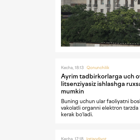
Kecha, 18:13
Qonunchilik
Ayrim tadbirkorlarga uch 
litsenziyasiz ishlashga ruxsa
mumkin
Buning uchun ular faoliyatni bo
vakolatli organni elektron tarzda 
kerak bo‘ladi.
Kecha, 17:18
Iqtisodiyot