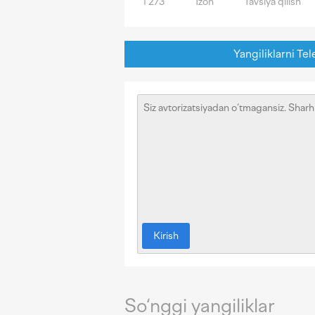
1 273
Izoh
Tavsiya qilish
Yangiliklarni Tel
Kirish
So‘nggi yangiliklar